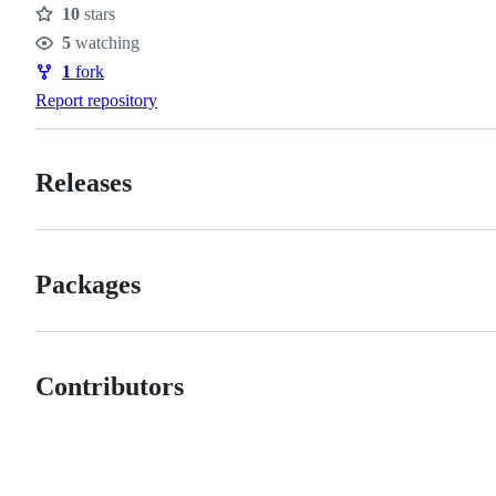
10
stars
Stars
5
watching
Watchers
1
fork
Forks
Report repository
Releases
Packages
Contributors