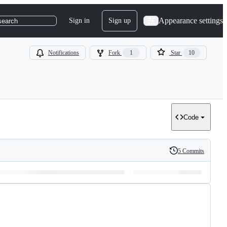
Appearance settings
Sign in
Sign up
search
Notifications
Fork
1
Star
10
Code
5 Commits
History