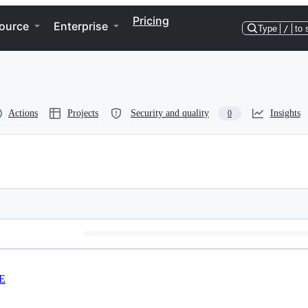
Pricing
ource
Enterprise
Type
/
to 
Actions
Projects
Security and quality
Insights
0
E