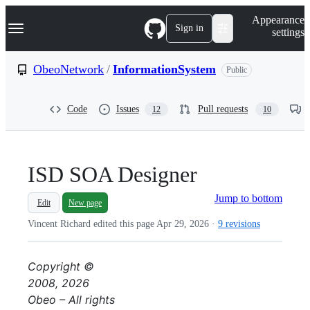
S
Navigation Menu
Appearance
k
Sign in
settings
i
p
t
ObeoNetwork
/
InformationSystem
Public
o
c
o
Code
Issues
Pull requests
12
10
n
t
e
n
t
ISD SOA Designer
Jump to bottom
Edit
New page
Vincent Richard edited this page
Apr 29, 2026
·
9 revisions
Copyright ©
2008, 2026
Obeo – All rights