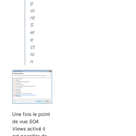
p
oi
nt
S
el
e
ct
io
n
Une fois le point
de vue
SOA
Views
activé il
est possible de