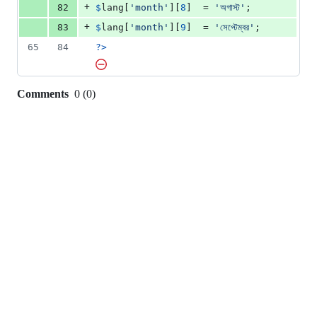
+
82
$
lang
[
'
month
'
][
8
]  = 
'
অগাস্ট
'
;
+
83
$
lang
[
'
month
'
][
9
]  = 
'
সেপ্টেম্বর
'
;
65
84
?>
Comments
0
(
0
)
0
commit
comments