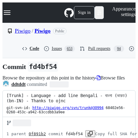
S
Navigation Menu
Appearance
k
Sign in
settings
i
p
t
Piwigo
/
Piwigo
Public
o
c
o
Code
Issues
Pull requests
653
94
n
t
e
Commit
fd4bf54
n
t
Browse the repository at this point in the history
Browse files
ddtddt
committed
[Trunk] - Language - add line Bengali - বাংলা (ভারত) 
(bn-IN) - Thanks to ojnc
git-svn-id: 
http://piwigo.org/svn/trunk@30994
 68402e56-
0260-453c-a942-63ccdbb3a9ee
1 parent 
0f891b2
 commit 
fd4bf54
Copy full SHA for