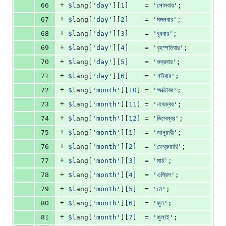
+
66
$
lang
[
'
day
'
][
1
]    = 
'
সোমবার
'
;
+
67
$
lang
[
'
day
'
][
2
]    = 
'
মঙ্গলবার
'
;
+
68
$
lang
[
'
day
'
][
3
]    = 
'
বুধবার
'
;
+
69
$
lang
[
'
day
'
][
4
]    = 
'
বৃহস্পতিবার
'
;
+
70
$
lang
[
'
day
'
][
5
]    = 
'
শুক্রবার
'
;
+
71
$
lang
[
'
day
'
][
6
]    = 
'
শনিবার
'
;
+
72
$
lang
[
'
month
'
][
10
] = 
'
অক্টোবর
'
;
+
73
$
lang
[
'
month
'
][
11
] = 
'
নভেম্বর
'
;
+
74
$
lang
[
'
month
'
][
12
] = 
'
ডিসেম্বর
'
;
+
75
$
lang
[
'
month
'
][
1
]  = 
'
জানুয়ারী
'
;
+
76
$
lang
[
'
month
'
][
2
]  = 
'
ফেব্রুয়ারি
'
;
+
77
$
lang
[
'
month
'
][
3
]  = 
'
মার্চ
'
;
+
78
$
lang
[
'
month
'
][
4
]  = 
'
এপ্রিল
'
;
+
79
$
lang
[
'
month
'
][
5
]  = 
'
মে
'
;
+
80
$
lang
[
'
month
'
][
6
]  = 
'
জুন
'
;
+
81
$
lang
[
'
month
'
][
7
]  = 
'
জুলাই
'
;