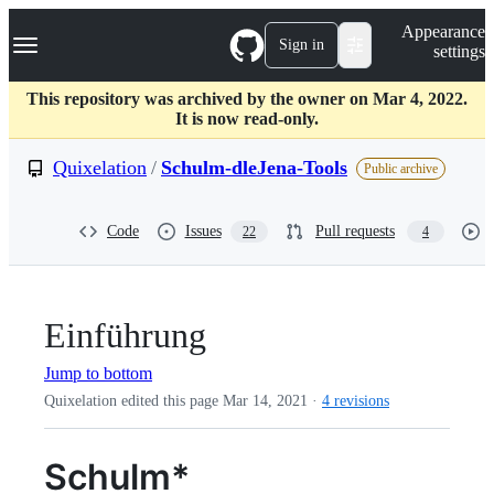
S
Navigation Menu
Appearance
k
Sign in
settings
i
p
t
This repository was archived by the owner on Mar 4, 2022.
o
It is now read-only.
c
o
Quixelation
/
Schulm-dleJena-Tools
Public archive
n
t
e
Code
Issues
Pull requests
22
4
n
t
Einführung
Jump to bottom
Quixelation edited this page
Mar 14, 2021
·
4 revisions
Schulm*