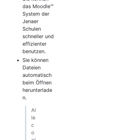
das Moodle™
System der
Jenaer
Schulen
schneller und
effizienter
benutzen.
Sie können
Dateien
automatisch
beim Öffnen
herunterlade
n.
Al
le
c
o