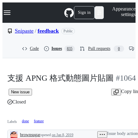
S
Navigation Menu
Appearance
k
Sign in
settings
i
p
t
Snipaste
/
feedback
Public
o
c
o
Code
Issues
Pull requests
835
0
n
t
e
n
t
支援 APNG 格式動態圖片貼圖
#1064
Copy li
New issue
Closed
done
feature
Labels
Issue body action
brownsugar
opened
on Jan 8, 2019