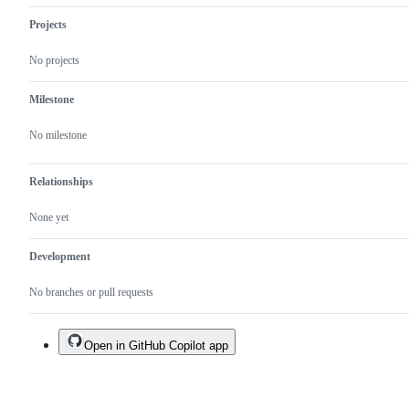
Projects
No projects
Milestone
No milestone
Relationships
None yet
Development
No branches or pull requests
Open in GitHub Copilot app