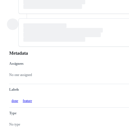
Metadata
Assignees
Metadata
Issue
actions
No one assigned
Labels
done
feature
Type
No type