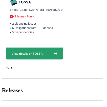
•ᴗ•
Releases