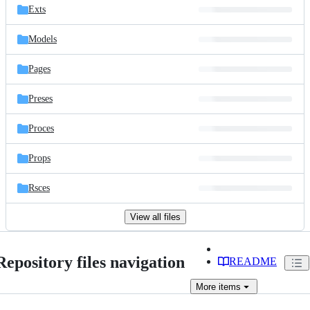
Exts
Models
Pages
Preses
Proces
Props
Rsces
View all files
Repository files navigation
README
More
items