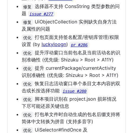
选择器不支持 ConsString 类型参数的问
修复
题
issue #277
UiObjectCollection 实例缺失自身方法
修复
及属性的问题
打包页面支持签名配置/密钥库管理/权限
优化
设置 (by
luckyloogn
)
pr #286
提升浮动窗口当前包名及当前活动名的识
优化
别准确性 (优先级: Shizuku > Root > A11Y)
提升 currentPackage/currentActivity
优化
识别准确性 (优先级: Shizuku > Root > A11Y)
恢复日志活动窗口单个条目文本内容的双
优化
击或长按选择功能
issue #280
脚本项目识别在 project.json 损坏情况
优化
下尽可能还原关键信息
打包单文件时自动生成的包名后缀支持将
优化
简体中文转换为拼音 (支持多音字)
UiSelector#findOnce 及
优化