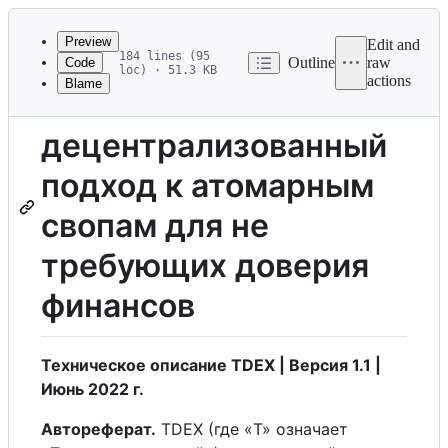
Latest
commit
Preview
Edit and
184 lines (95
Outline
raw
Code
loc) · 51.3 KB
actions
Blame
File
TDEX —
metadata
децентрализованный
and
controls
подход к атомарным
свопам для не
требующих доверия
финансов
Техническое описание TDEX | Версия 1.1 |
Июнь 2022 г.
Автореферат.
TDEX (где «T» означает