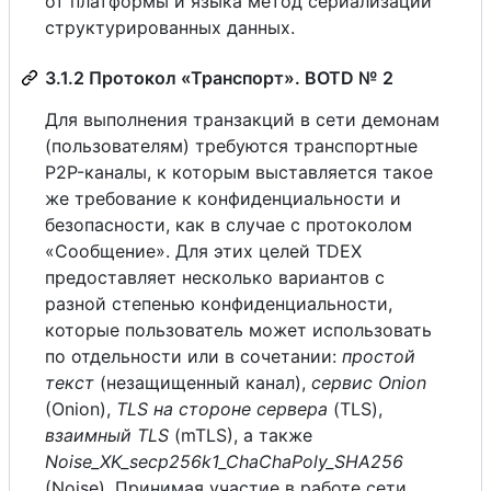
от платформы и языка метод сериализации
структурированных данных.
3.1.2 Протокол «Транспорт». BOTD № 2
Для выполнения транзакций в сети демонам
(пользователям) требуются транспортные
P2P-каналы, к которым выставляется такое
же требование к конфиденциальности и
безопасности, как в случае с протоколом
«Сообщение». Для этих целей TDEX
предоставляет несколько вариантов с
разной степенью конфиденциальности,
которые пользователь может использовать
по отдельности или в сочетании:
простой
текст
(незащищенный канал),
сервис Onion
(Onion),
TLS на стороне сервера
(TLS),
взаимный TLS
(mTLS), а также
Noise_XK_secp256k1_ChaChaPoly_SHA256
(Noise). Принимая участие в работе сети