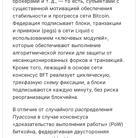
брокерами и т. д., — то есть, субъектами с
существенной мотивацией обеспечения
стабильности и прогресса сети Bitcoin.
Федерация подписывает блоки, транзакции
и
привязки
(pegs) в сети Liquid с
использованием «ключевых модулей»,
которые обеспечивают выполнение
алгоритмической логики для защиты от
несанкционированных форков и транзакций.
Кроме того, лежащий в основе сети
консенсус BFT реализует
циклическую,
трехфазную схему фиксации
, а блоки
подписываются каждую минуту, без риска
реорганизации блокчейна.
В отличие от
случайного распределения
Пуассона
в случае консенсуса
«доказательство выполнения работы» (PoW)
биткойна, федеративная двусторонняя