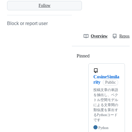
Follow
Block or report user
Overview
Reposit
Pinned
Loading
CosineSimila
rity
Public
投稿文章の単語
を抽出し、ベク
トル空間モデル
による文章間の
類似度を算出す
るPythonコード
です
Python