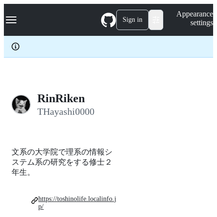
S
Navigation Menu
Appearance
k
Sign in
settings
i
p
t
o
c
o
n
t
e
RinRiken
n
THayashi0000
t
文系の大学院で理系の情報シ
ステム系の研究をする修士２
年生。
https://toshinolife.localinfo.j
p/