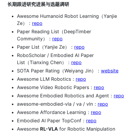
长期跟进研究进展与选题调研
Awesome Humanoid Robot Learning（Yanjie
Ze）：
repo
Paper Reading List（DeepTimber
Community）：
repo
Paper List（Yanjie Ze）：
repo
RoboScholar / Embodied AI Paper
List（Tianxing Chen）：
repo
SOTA Paper Rating（Weiyang Jin）：
website
Awesome LLM Robotics：
repo
Awesome Video Robotic Papers：
repo
Awesome Embodied Robotics and Agent：
repo
awesome-embodied-vla / va / vln：
repo
Awesome Affordance Learning：
repo
Embodied AI Paper TopConf：
repo
Awesome
RL-VLA
for Robotic Manipulation