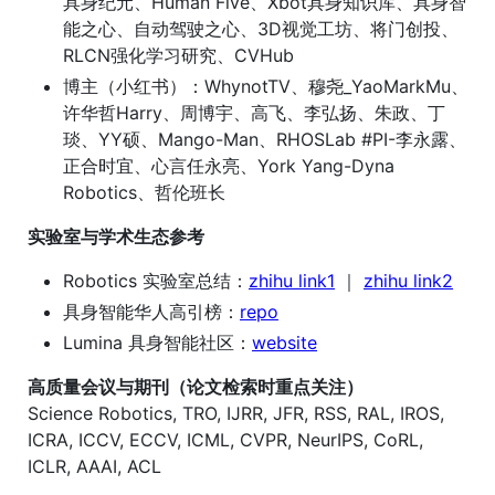
具身纪元、Human Five、Xbot具身知识库、具身智
能之心、自动驾驶之心、3D视觉工坊、将门创投、
RLCN强化学习研究、CVHub
博主（小红书）：WhynotTV、穆尧_YaoMarkMu、
许华哲Harry、周博宇、高飞、李弘扬、朱政、丁
琰、YY硕、Mango-Man、RHOSLab #PI-李永露、
正合时宜、心言任永亮、York Yang-Dyna
Robotics、哲伦班长
实验室与学术生态参考
Robotics 实验室总结：
zhihu link1
｜
zhihu link2
具身智能华人高引榜：
repo
Lumina 具身智能社区：
website
高质量会议与期刊（论文检索时重点关注）
Science Robotics, TRO, IJRR, JFR, RSS, RAL, IROS,
ICRA, ICCV, ECCV, ICML, CVPR, NeurIPS, CoRL,
ICLR, AAAI, ACL