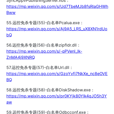
SyncAppvPublishingServer.vbs：
https://mp.weixin.qq.com/s/Ud7TbeMJb8fsRlaGHWh
Bww
55.远控免杀专题(55)-白名单Pcalua.exe：
https://mp.weixin.qq.com/s/Aj9A5_LRS_uX8XN1rdUo
bQ
56.远控免杀专题(56)-白名单zipfldr.dll：
https://mp.weixin.qq.com/s/-qPVenI_lk-
ZnMA4j9XNRQ
57.远控免杀专题(57)-白名单Url.dll：
https://mp.weixin.qq.com/s/GzoYvfj7NkXe_nc8eOVE
BQ
58.远控免杀专题(58)-白名单DiskShadow.exe：
https://mp.weixin.qq.com/s/pr0KYjk80YIk4qJO5h3Y
aw
59.远控免杀专题(59)-白名单Odbcconf.exe：