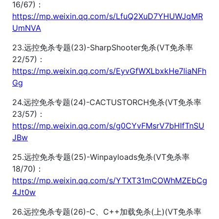
16/67)：
https://mp.weixin.qq.com/s/LfuQ2XuD7YHUWJqMR
UmNVA
23.远控免杀专题(23)-SharpShooter免杀(VT免杀率
22/57)：
https://mp.weixin.qq.com/s/EyvGfWXLbxkHe7liaNFh
Gg
24.远控免杀专题(24)-CACTUSTORCH免杀(VT免杀率
23/57)：
https://mp.weixin.qq.com/s/g0CYvFMsrV7bHIfTnSU
JBw
25.远控免杀专题(25)-Winpayloads免杀(VT免杀率
18/70)：
https://mp.weixin.qq.com/s/YTXT31mCOWhMZEbCg
4Jt0w
26.远控免杀专题(26)-C、C++加载免杀(上)(VT免杀率