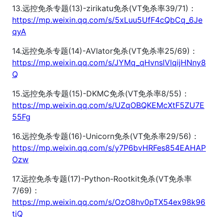
13.远控免杀专题(13)-zirikatu免杀(VT免杀率39/71)：
https://mp.weixin.qq.com/s/5xLuu5UfF4cQbCq_6Je
qyA
14.远控免杀专题(14)-AVIator免杀(VT免杀率25/69)：
https://mp.weixin.qq.com/s/JYMq_qHvnslVlqijHNny8
Q
15.远控免杀专题(15)-DKMC免杀(VT免杀率8/55)：
https://mp.weixin.qq.com/s/UZqOBQKEMcXtF5ZU7E
55Fg
16.远控免杀专题(16)-Unicorn免杀(VT免杀率29/56)：
https://mp.weixin.qq.com/s/y7P6bvHRFes854EAHAP
Ozw
17.远控免杀专题(17)-Python-Rootkit免杀(VT免杀率
7/69)：
https://mp.weixin.qq.com/s/OzO8hv0pTX54ex98k96
tjQ