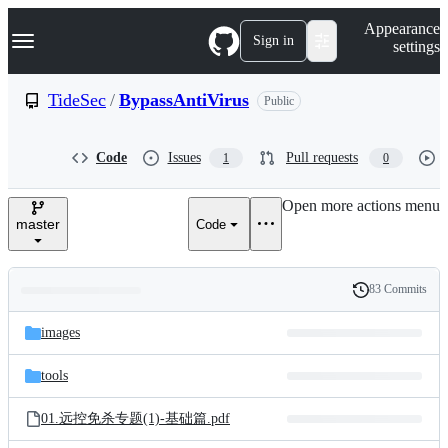
S
Navigation Menu
Appearance
k
Sign in
settings
i
p
t
TideSec
/
BypassAntiVirus
Public
o
c
o
Code
Issues
Pull requests
1
0
n
t
e
Open more actions menu
n
master
Code
t
83 Commits
Folders
History
Latest
and
images
commit
files
tools
01.远控免杀专题(1)-基础篇.pdf