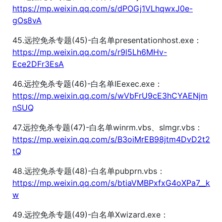
https://mp.weixin.qq.com/s/dPOGj1VLhqwxJ0e-
gOs8vA
45.远控免杀专题(45)-白名单presentationhost.exe：
https://mp.weixin.qq.com/s/r9l5Lh6MHv-
Ece2DFr3EsA
46.远控免杀专题(46)-白名单IEexec.exe：
https://mp.weixin.qq.com/s/wVbFrU9cE3hCYAENjm
nSUQ
47.远控免杀专题(47)-白名单winrm.vbs、slmgr.vbs：
https://mp.weixin.qq.com/s/B3oiMrEB98jtm4DvD2t2
tQ
48.远控免杀专题(48)-白名单pubprn.vbs：
https://mp.weixin.qq.com/s/btiaVMBPxfxG4oXPa7__k
w
49.远控免杀专题(49)-白名单Xwizard.exe：