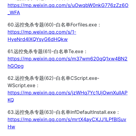
https://mp.weixin.qq.com/s/uOwqbW0nkG776zZz6O
_WFA
60.远控免杀专题(60)-白名单Forfiles.exe：
https://mp.weixin.qq.com/s/1-
HyeNrd4IXQYsyG6dHQkw
61.远控免杀专题(61)-白名单Te.exe：
https://mp.weixin.qq.com/s/m37wm620qQ1xw4BN2
hGOpg
62.远控免杀专题(62)-白名单CScript.exe-
WScript.exe：
https://mp.weixin.qq.com/s/jzWHq7Yc1UjOwnXulIAP
KQ
63.远控免杀专题(63)-白名单InfDefaultInstall.exe：
https://mp.weixin.qq.com/s/mrtX4ayCXJJ1LPfBlSuv
Hw