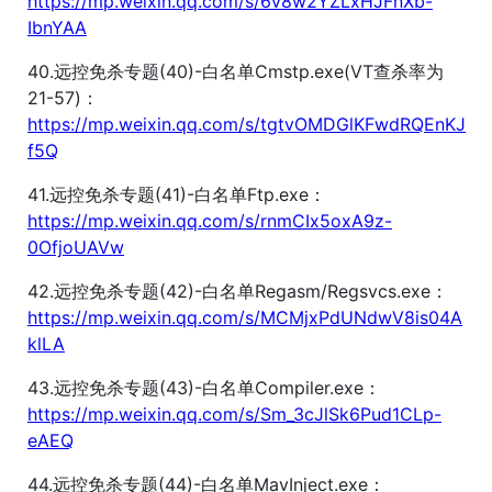
https://mp.weixin.qq.com/s/6v8w2YZLxHJFnXb-
IbnYAA
40.远控免杀专题(40)-白名单Cmstp.exe(VT查杀率为
21-57)：
https://mp.weixin.qq.com/s/tgtvOMDGlKFwdRQEnKJ
f5Q
41.远控免杀专题(41)-白名单Ftp.exe：
https://mp.weixin.qq.com/s/rnmCIx5oxA9z-
0OfjoUAVw
42.远控免杀专题(42)-白名单Regasm/Regsvcs.exe：
https://mp.weixin.qq.com/s/MCMjxPdUNdwV8is04A
klLA
43.远控免杀专题(43)-白名单Compiler.exe：
https://mp.weixin.qq.com/s/Sm_3cJlSk6Pud1CLp-
eAEQ
44.远控免杀专题(44)-白名单MavInject.exe：