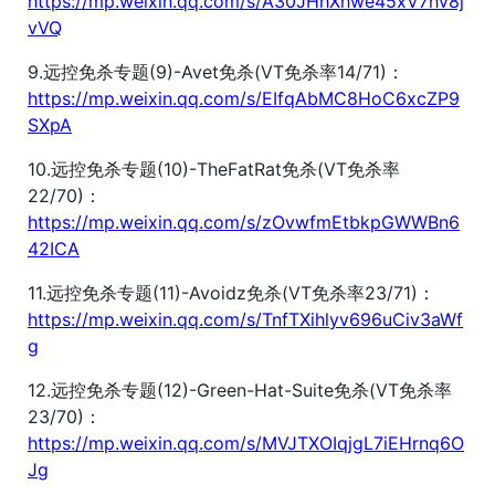
https://mp.weixin.qq.com/s/A30JHhXhwe45xV7hv8j
vVQ
9.远控免杀专题(9)-Avet免杀(VT免杀率14/71)：
https://mp.weixin.qq.com/s/EIfqAbMC8HoC6xcZP9
SXpA
10.远控免杀专题(10)-TheFatRat免杀(VT免杀率
22/70)：
https://mp.weixin.qq.com/s/zOvwfmEtbkpGWWBn6
42ICA
11.远控免杀专题(11)-Avoidz免杀(VT免杀率23/71)：
https://mp.weixin.qq.com/s/TnfTXihlyv696uCiv3aWf
g
12.远控免杀专题(12)-Green-Hat-Suite免杀(VT免杀率
23/70)：
https://mp.weixin.qq.com/s/MVJTXOIqjgL7iEHrnq6O
Jg