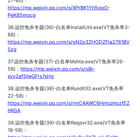
27-60)：
https://mp.weixin.qq.com/s/XPrBK1Yh5ggO-
PeK85mqcg
36.远控免杀专题(36)-白名单InstallUtil.exe(VT免杀率3-
68)：
https://mp.weixin.qq.com/s/gN2p3ZHODZFia2761BV
Szg
37.远控免杀专题(37)-白名单Mshta.exe(VT免杀率26-
58)：
https://mp.weixin.qq.com/s/oBr-
syv2ef5IjeGFrs7sHg
38.远控免杀专题(38)-白名单Rundll32.exe(VT免杀率
22-58)：
https://mp.weixin.qq.com/s/rmC4AWC6HmcphozfEZ
hRGA
39.远控免杀专题(39)-白名单Regsvr32.exe(VT免杀率
18-58)：