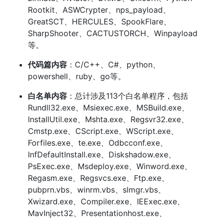
Rootkit、ASWCrypter、nps_payload、
GreatSCT、HERCULES、SpookFlare、
SharpShooter、CACTUSTORCH、Winpayload
等。
代码篇内容
：C/C++、C#、python、
powershell、ruby、go等。
白名单内容
：总计涉及113个白名单程序，包括
Rundll32.exe、Msiexec.exe、MSBuild.exe、
InstallUtil.exe、Mshta.exe、Regsvr32.exe、
Cmstp.exe、CScript.exe、WScript.exe、
Forfiles.exe、te.exe、Odbcconf.exe、
InfDefaultInstall.exe、Diskshadow.exe、
PsExec.exe、Msdeploy.exe、Winword.exe、
Regasm.exe、Regsvcs.exe、Ftp.exe、
pubprn.vbs、winrm.vbs、slmgr.vbs、
Xwizard.exe、Compiler.exe、IEExec.exe、
MavInject32、Presentationhost.exe、