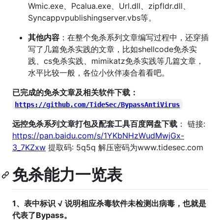
Wmic.exe、Pcalua.exe、Url.dll、zipfldr.dll、
Syncappvpublishingserver.vbs等。
其他内容
：在整个免杀系列文章编写过程中，还穿插
写了几篇免杀实践的文章，比如shellcode免杀实
践、cs免杀实践、mimikatz免杀实践等几篇文章，
水平比较一般，各位小伙伴凑合着看吧。
已完成的免杀文章及相关软件下载：
https://github.com/TideSec/BypassAntiVirus
远控免杀系列文章打包及配套工具百度网盘下载
： 链接:
https://pan.baidu.com/s/1YKbNHzWudMwjGx-
3_7KZxw
提取码: 5q5q 解压密码为www.tidesec.com
免杀能力一览表
1、表中标识 √ 说明相应杀毒软件未检测出病毒，也就是
代表了Bypass。