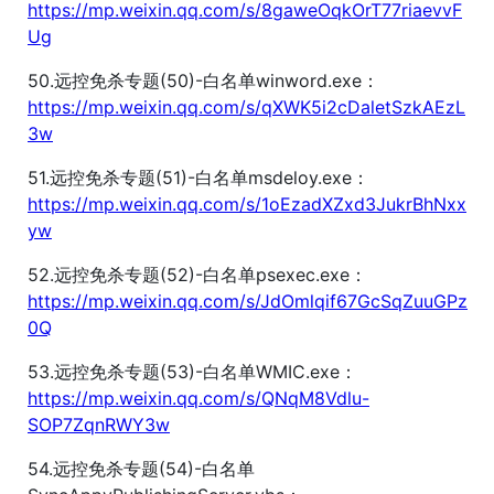
https://mp.weixin.qq.com/s/8gaweOqkOrT77riaevvF
Ug
50.远控免杀专题(50)-白名单winword.exe：
https://mp.weixin.qq.com/s/qXWK5i2cDaletSzkAEzL
3w
51.远控免杀专题(51)-白名单msdeloy.exe：
https://mp.weixin.qq.com/s/1oEzadXZxd3JukrBhNxx
yw
52.远控免杀专题(52)-白名单psexec.exe：
https://mp.weixin.qq.com/s/JdOmlqif67GcSqZuuGPz
0Q
53.远控免杀专题(53)-白名单WMIC.exe：
https://mp.weixin.qq.com/s/QNqM8Vdlu-
SOP7ZqnRWY3w
54.远控免杀专题(54)-白名单