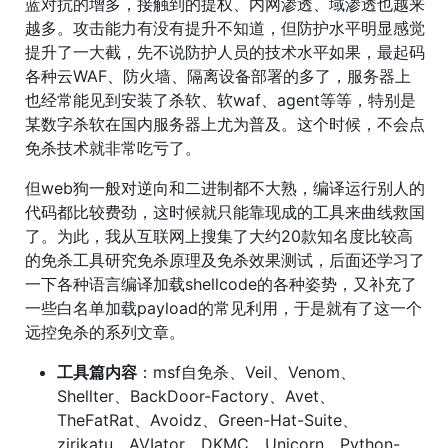
蓝对抗的增多，接触到的提权、内网渗透、域渗透也越来
越多。攻击能力有没有提升不知道，但防护水平明显感觉
提升了一大截，先不说防护人员的技术水平如果，最起码
各种云WAF、防火墙、隔离设备部署的多了，服务器上
也经常能见到安装了杀软、软waf、agent等等，特别是
某数字杀软在国内服务器上尤为普及。这个时候，不会点
免杀技术就非常吃亏了。
但web狗一般对逆向和二进制都不大熟，编译运行别人的
代码都比较费劲，这时候就只能靠现成的工具来曲线救国
了。为此，我从互联网上搜集了大约20款知名度比较高
的免杀工具研究免杀原理及免杀效果测试，后面还学习了
一下各种语言编译加载shellcode的各种姿势，又补充了
一些白名单加载payload的常见利用，于是就有了这一个
远控免杀的系列文章。
工具篇内容
：msf自免杀、Veil、Venom、
Shellter、BackDoor-Factory、Avet、
TheFatRat、Avoidz、Green-Hat-Suite、
zirikatu、AVIator、DKMC、Unicorn、Python-