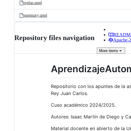
reglas.qmd
summary.qmd
READM
Repository files navigation
Apache-2.
More
items
AprendizajeAutom
Repositorio con los apuntes de la a
Rey Juan Carlos.
Cuso académico 2024/2025.
Autores: Isaac Martín de Diego y 
Material docente en abierto de la U