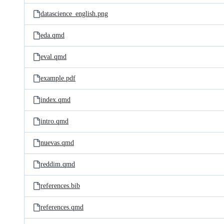
datascience_english.png
eda.qmd
eval.qmd
example.pdf
index.qmd
intro.qmd
nuevas.qmd
reddim.qmd
references.bib
references.qmd