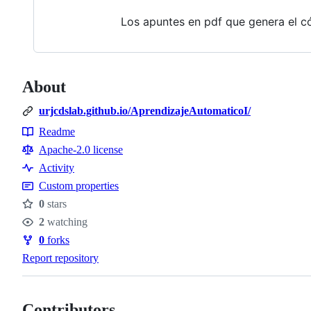
Los apuntes en pdf que genera el c
About
urjcdslab.github.io/AprendizajeAutomaticoI/
Readme
Resources
Apache-2.0 license
Activity
Custom properties
0
stars
Stars
2
watching
Watchers
0
forks
Forks
Report repository
Contributors