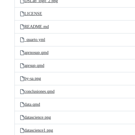
DSLab_logo_2.png
LICENSE
README.md
_quarto.yml
aprnosup.qmd
aprsup.qmd
by-sa.png
conclusiones.qmd
data.qmd
datascience.png
datascience1.png