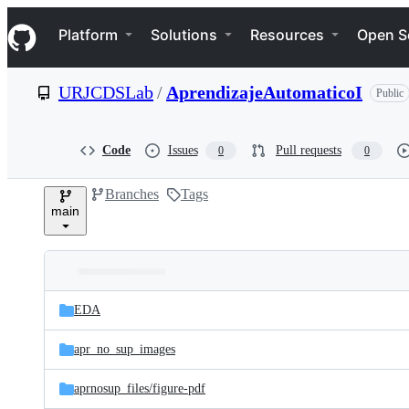
S
Navigation Menu
k
Platform
Solutions
Resources
Open S
i
p
t
URJCDSLab
/
AprendizajeAutomaticoI
Public
o
c
o
n
Code
Issues
Pull requests
0
0
t
e
Branches
Tags
n
main
t
Folders
Latest
and
EDA
commit
files
apr_no_sup_images
aprnosup_files/
figure-pdf