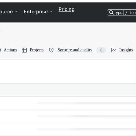
Pricing
ource
Enterprise
Type
/
to 
Actions
Projects
Security and quality
Insights
0