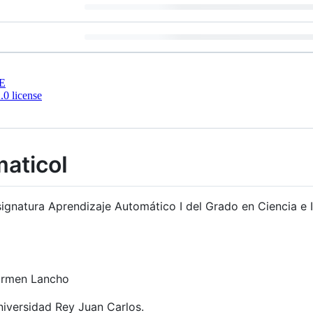
E
0 license
aticoI
signatura Aprendizaje Automático I del Grado en Ciencia e 
Carmen Lancho
niversidad Rey Juan Carlos.