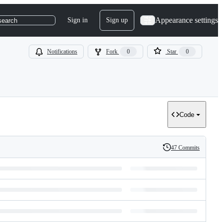
Appearance settings
Sign in
Sign up
search
Notifications
Fork
0
Star
0
Code
47 Commits
History