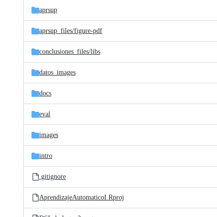
aprsup
aprsup_files/
figure-pdf
conclusiones_files/
libs
datos_images
docs
eval
images
intro
.gitignore
AprendizajeAutomaticoI.Rproj