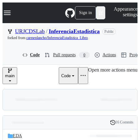
S
Navigation Menu
Appearance
k
Sign in
settings
i
p
t
URJCDSLab
/
InferenciaEstadistica
Public
o
forked from
carmenlancho/InferenciaEstadistica_Libro
c
o
n
Code
Pull requests
Actions
Projec
0
t
e
n
Open more actions menu
t
main
Code
16 Commits
Folders
History
Latest
and
EDA
commit