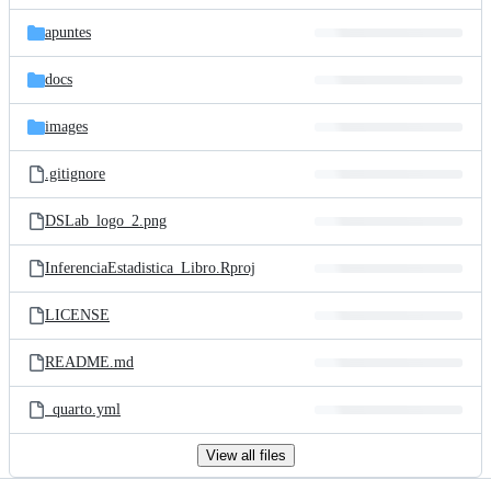
files
apuntes
docs
images
.gitignore
DSLab_logo_2.png
InferenciaEstadistica_Libro.Rproj
LICENSE
README.md
_quarto.yml
View all files