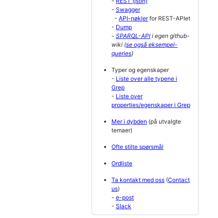
-
REST (json)
-
Swagger
-
API-nøkler
for REST-APIet
-
Dump
-
SPARQL-API
i egen github-
wiki (
se også eksempel-
queries
)
Typer og egenskaper
-
Liste over alle typene i
Grep
-
Liste over
properties/egenskaper i Grep
Mer i dybden
(på utvalgte
temaer)
Ofte stilte spørsmål
Ordliste
Ta kontakt med oss
(
Contact
us
)
-
e-post
-
Slack