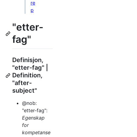
re
p
"etter-
fag"
Definisjon,
"etter-fag" |
Definition,
"after-
subject"
@nob:
"etter-fag":
Egenskap
for
kompetanse