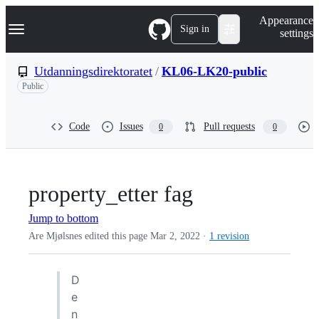
S
Navigation Menu
Appearance
k
Sign in
settings
i
p
t
Utdanningsdirektoratet
/
KL06-LK20-public
o
Public
c
o
n
t
Code
Issues
Pull requests
0
0
e
n
t
property_etter fag
Jump to bottom
Are Mjølsnes edited this page
Mar 2, 2022
·
1 revision
D
e
n