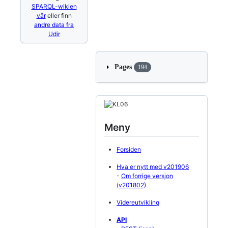
SPARQL-wikien
vår
eller finn
andre data fra
Udir
Pages
194
Meny
Forsiden
Hva er nytt med v201906
-
Om forrige versjon
(v201802)
Videreutvikling
API