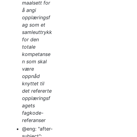
maalsett for
å angi
opplæringsf
ag som et
samleuttrykk
for den
totale
kompetanse
n som skal
være
oppnåd
knyttet til
det refererte
opplæringsf
agets
fagkode-
referanser
@eng: "after-
subject":