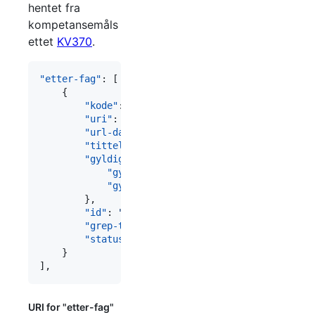
hentet fra
kompetansemåls
ettet
KV370
.
"etter-fag"
: [

    {

"kode"
: 
"
AKT2Z05
"
,

"uri"
: 
"
http://psi.udir.no/kl06/AKT2Z05
"
,

"url-data"
: 
"
https://data.udir.no/kl06/v2
"tittel"
: 
"
Administrasjon
"
,

"gyldighet"
: {

"gyldig-fra"
: 
"
2021-08-01T00:00:00
"
,

"gyldig-til"
: 
null
        },

"id"
: 
"
uuid:c29fd178-2c53-4010-9fe4-77f73
"grep-type"
: 
"
http://psi.udir.no/ontologi
"status"
: 
"
https://data.udir.no/kl06/v201
    }

],
URI for "etter-fag"