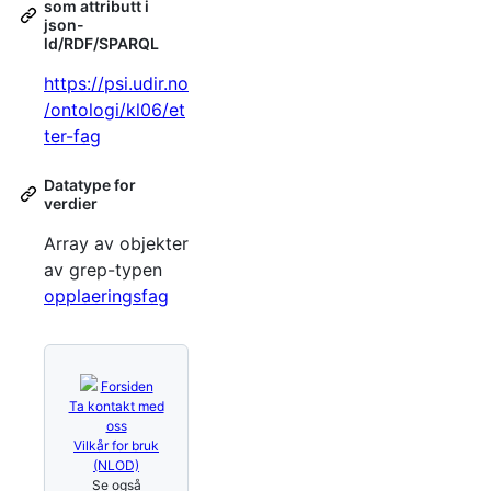
som attributt i
json-
ld/RDF/SPARQL
https://psi.udir.no
/ontologi/kl06/et
ter-fag
Datatype for
verdier
Array av objekter
av grep-typen
opplaeringsfag
Forsiden
Ta kontakt med
oss
Vilkår for bruk
(NLOD)
Se også