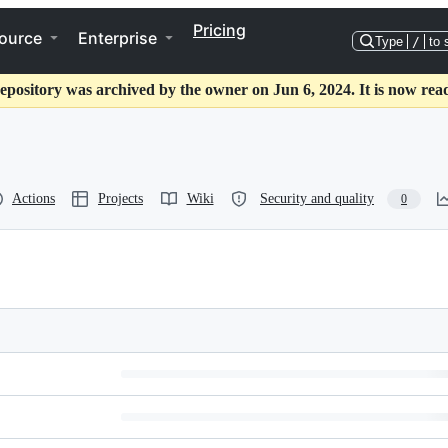
Pricing
ource
Enterprise
Type
/
to 
epository was archived by the owner on Jun 6, 2024. It is now rea
Actions
Projects
Wiki
Security and quality
0