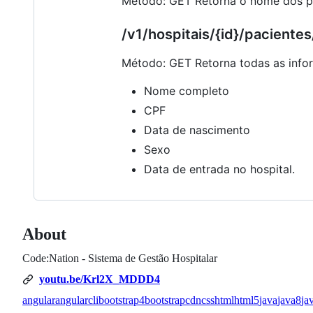
Método: GET Retorna o nome dos pa
/v1/hospitais/{id}/pacientes
Método: GET Retorna todas as info
Nome completo
CPF
Data de nascimento
Sexo
Data de entrada no hospital.
About
Code:Nation - Sistema de Gestão Hospitalar
youtu.be/Krl2X_MDDD4
angular
angularcli
bootstrap4
bootstrapcdn
css
html
html5
java
java8
ja