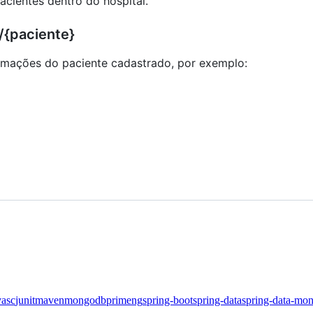
cientes dentro do hospital.
/{paciente}
rmações do paciente cadastrado, por exemplo:
vasc
junit
maven
mongodb
primeng
spring-boot
spring-data
spring-data-mo