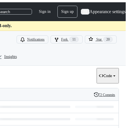
Appearance settings
Sign in
Sign up
search
d-only.
Notifications
Fork
11
Star
20
Insights
Code
72 Commits
History