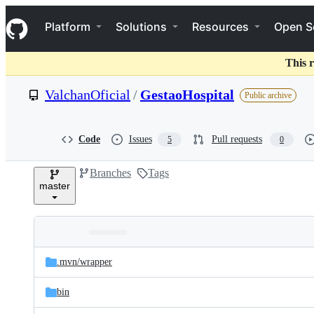
S
Navigation Menu
k
Platform
Solutions
Resources
Open S
i
p
t
This r
o
c
ValchanOficial
/
GestaoHospital
Public archive
o
n
t
e
Code
Issues
Pull requests
5
0
n
t
Branches
Tags
master
Folders
Latest
and
.mvn/
wrapper
commit
files
bin