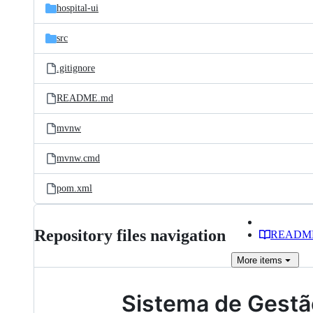
hospital-ui
src
.gitignore
README.md
mvnw
mvnw.cmd
pom.xml
Repository files navigation
READM
More
items
Sistema de Gestã