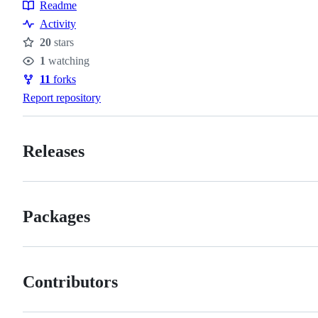
Topics
Readme
Resources
Activity
20
stars
Stars
1
watching
Watchers
11
forks
Forks
Report repository
Releases
Packages
Contributors