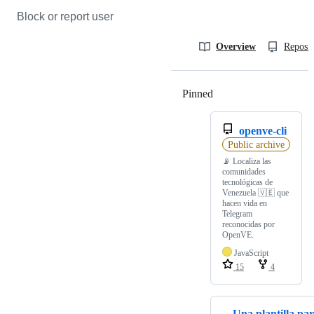
Block or report user
Overview
Reposit
Pinned
Loading
openve-cli
Public archive
📡 Localiza las
comunidades
tecnológicas de
Venezuela 🇻🇪 que
hacen vida en
Telegram
reconocidas por
OpenVE.
JavaScript
15
4
Una plantilla pa