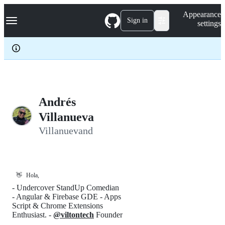
S
Navigation Menu
Appearance
k
Sign in
settings
i
p
t
o
c
o
n
t
e
Andrés
n
Villanueva
t
Villanuevand
👋
Hola,
- Undercover StandUp Comedian
- Angular & Firebase GDE - Apps
Script & Chrome Extensions
Enthusiast. -
@viltontech
Founder