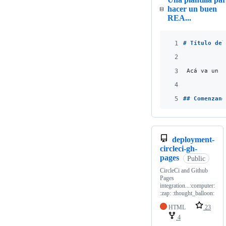
hacer un buen
REA...
1
# 
Título del
2
3
_
Acá va un p
4
5
## 
Comenzand
deployment-
circleci-gh-
pages
Public
CircleCi and Github
Pages
integration...:computer:
:zap: :thought_balloon:
HTML
23
4