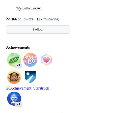
@villanuevand
366
followers
·
127
following
Follow
Achievements
x3
x3