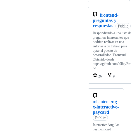
frontend-
preguntas-y-
respuestas
Public
Respondiendo a una lista d
preguntas interesantes que
podrían realizar en una
entrevista de trabajo para
optar al puesto de
desarrollador "Frontend".
Obtenido desde
https://github.com/h5bp/Fr
t-e…
26
9
milantenk/
ng
x-interactive-
paycard
Public
Interactive Angular
payment card