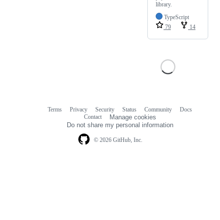
library.
TypeScript
79
14
Terms
Privacy
Security
Status
Community
Docs
Footer
Footer
Contact
Manage cookies
navigation
Do not share my personal information
© 2026 GitHub, Inc.