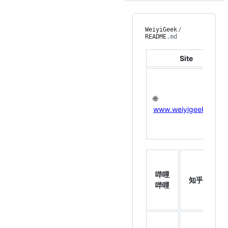
WeiyiGeek
/
README
.md
Site
🌐
www.weiyigeek.top
微
信
哔哩
知乎
公
哔哩
众
号
📣