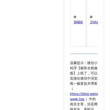
全
栈
工
🌐
🌐
程
BiliBili
Zhihu
师
修
炼
指
南
温馨提示
：微信小
程序【极客全栈修
炼】上线了，可以
直接在微信中浏览
唯一极客技术博客
（
https://blog.weiyi
geek.top
）中的
相关文章，涉及网
络安全、系统运