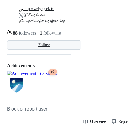
http://weiyigeek.top
@WeiyiGeek
http://blog.weiyigeek.top
88
followers
·
1
following
Follow
Achievements
x2
Block or report user
Overview
Reposit