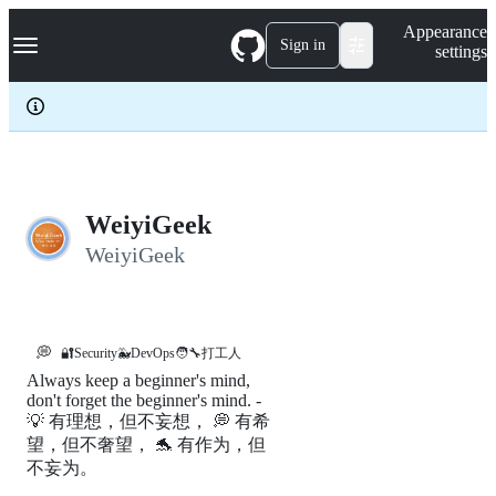
S
Navigation Menu
Appearance
k
Sign in
settings
i
p
t
o
c
o
n
t
e
WeiyiGeek
n
WeiyiGeek
t
💭
🔐Security🐳DevOps🧑‍🔧打工人
Always keep a beginner's mind,
don't forget the beginner's mind. -
💡 有理想，但不妄想， 💭 有希
望，但不奢望， 🐬 有作为，但
不妄为。