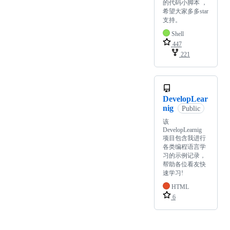
的代码小脚本 ，
希望大家多多star
支持。
Shell
447
221
DevelopLear
nig
Public
该
DevelopLearnig
项目包含我进行
各类编程语言学
习的示例记录，
帮助各位看友快
速学习!
HTML
6