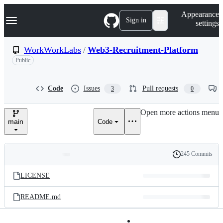
S
Navigation Menu
Appearance
k
Sign in
settings
i
p
t
WorkWorkLabs
/
Web3-Recruitment-Platform
o
Public
c
o
n
t
Code
Issues
Pull requests
3
0
e
n
Open more actions menu
t
main
Code
245 Commits
Folders
History
Latest
and
LICENSE
commit
files
README.md