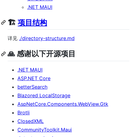
.NET MAUI
🏗️
项目结构
详见
./directory-structure.md
🙏 感谢以下开源项目
.NET MAUI
ASP.NET Core
betterSearch
Blazored LocalStorage
AspNetCore.Components.WebView.Gtk
Brotli
ClosedXML
CommunityToolkit.Maui