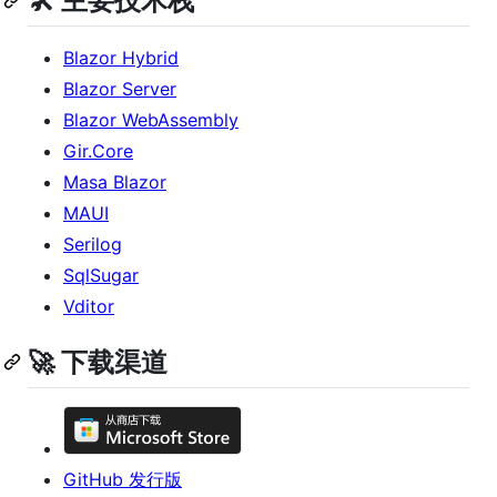
🛠️ 主要技术栈
Blazor Hybrid
Blazor Server
Blazor WebAssembly
Gir.Core
Masa Blazor
MAUI
Serilog
SqlSugar
Vditor
🚀 下载渠道
GitHub 发行版