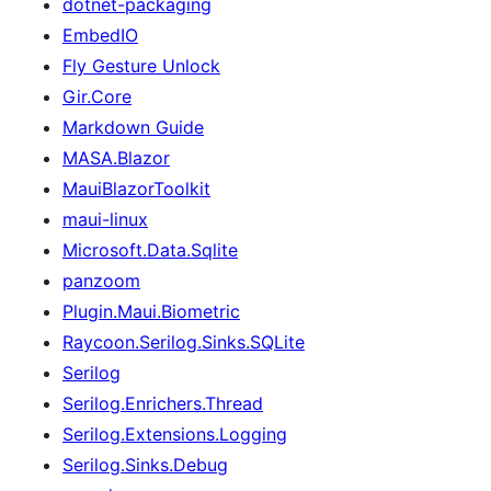
dotnet-packaging
EmbedIO
Fly Gesture Unlock
Gir.Core
Markdown Guide
MASA.Blazor
MauiBlazorToolkit
maui-linux
Microsoft.Data.Sqlite
panzoom
Plugin.Maui.Biometric
Raycoon.Serilog.Sinks.SQLite
Serilog
Serilog.Enrichers.Thread
Serilog.Extensions.Logging
Serilog.Sinks.Debug