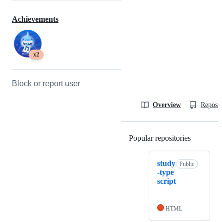
Achievements
x2
Block or report user
Overview
Reposit
Popular repositories
Loading
study
Public
-type
script
HTML