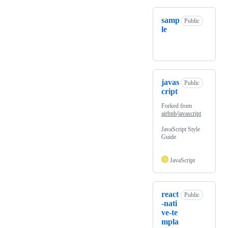
samp
Public
le
javas
Public
cript
Forked from
airbnb/javascript
JavaScript Style
Guide
JavaScript
react
Public
-nati
ve-te
mpla