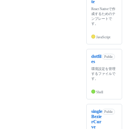
te
React Nativeで作
成するためのテ
ンプレートで
す。
JavaScript
dotfil
Public
es
環境設定を管理
するファイルで
す。
Shell
single
Public
Bezie
rCur
ve