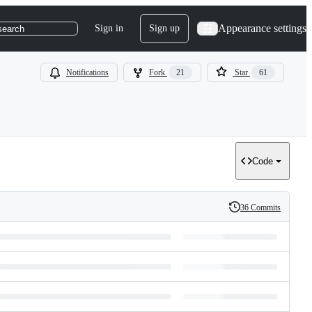
Appearance settings
Sign in
Sign up
search
Notifications
Fork
21
Star
61
Code
36 Commits
History