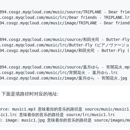
894.cosgz.myqcloud.com/music/source/TRIPLANE - Dear frien
.cosgz.myqcloud.com/music/lrc/Dear friends - TRIPLANE.lrc
94.cosgz.myqcloud.com/music/image/TRIPLANE - Dear friends
774894.cosgz.myqcloud.com/music/source/和田光司 - Butter
894.cosgz.myqcloud.com/music/lrc/Butter-Fly (ピアノヴァー
74894.cosgz.myqcloud.com/music/image/和田光司 - Butter-F
74894.cosgz.myqcloud.com/music/source/葉月ゆら - 宵闇花火.mp3
94.cosgz.myqcloud.com/music/lrc/宵闇花火 - 葉月ゆら.lrc

者url, 下面是填路径时对应的地址:
ource: music1.mp3 意味着你的音乐的路径是 source/music/music1.
music1.lrc 意味着你的音乐的路径是 source/lrc/music1.lrc
