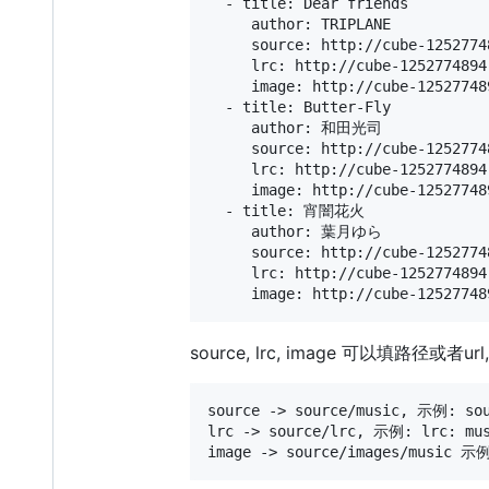
  - title: Dear friends

     author: TRIPLANE

     source: http://cube-1252774
     lrc: http://cube-1252774894
     image: http://cube-12527748
  - title: Butter-Fly

     author: 和田光司

     source: http://cube-1252
     lrc: http://cube-1252774
     image: http://cube-12527
  - title: 宵闇花火

     author: 葉月ゆら

     source: http://cube-12527
     lrc: http://cube-12527748
source, lrc, image 可以填路径或
source -> source/music, 示例: s
lrc -> source/lrc, 示例: lrc: 