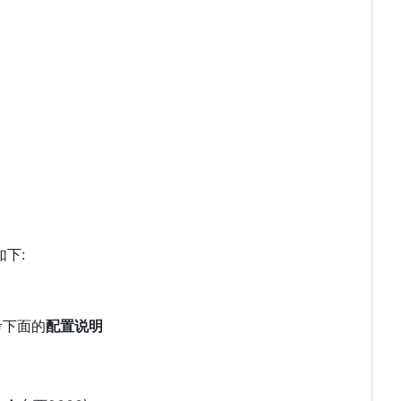
下:
考下面的
配置说明