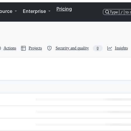
Pricing
ource
Enterprise
Type
/
to 
Actions
Projects
Security and quality
Insights
0