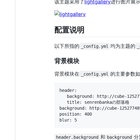
该主题采用了
lightgallery
进行图片展示，
配置说明
以下所指的
均为主题的
_config.yml
_
背景模块
背景模块在
的主要参数如
_config.yml
header:

   background: http://cube-12527
   title: senrenbankaの部落格

background: http://cube-12527748
position: 400

和
分
header.background
background