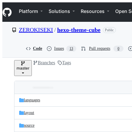
S
Navigation Menu
k
Platform
Solutions
Resources
Open S
i
p
t
ZEROKISEKI
/
hexo-theme-cube
Public
o
c
o
n
Code
Issues
Pull requests
13
0
t
e
Branches
Tags
n
master
t
Folders
Latest
and
languages
commit
files
layout
source