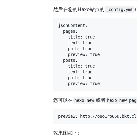
然后在您的Hexo站点的
_config.yml
jsonContent:

  pages:

    title: true

    text: true

    path: true

    preview: true

  posts:

    title: true

    text: true

    path: true

您可以在
或者
hexo new
hexo new pag
效果图如下: