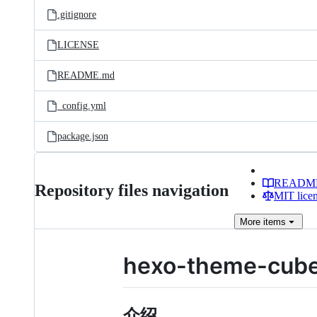
.gitignore
LICENSE
README.md
_config.yml
package.json
READM
Repository files navigation
MIT lice
More
items
hexo-theme-cub
介绍