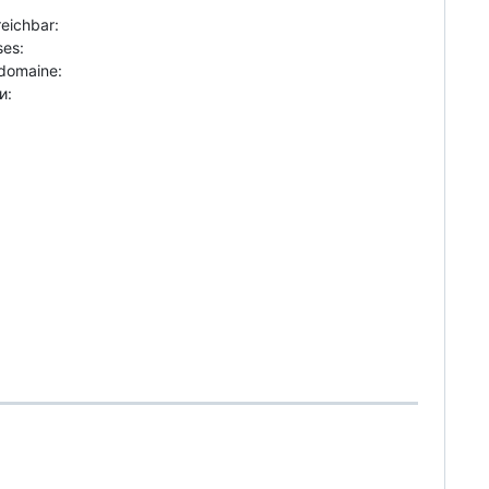
eichbar:
ses:
 domaine:
и: