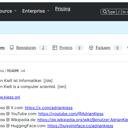
Pricing
ource
Enterprise
Type
/
to 
iew
Repositories
Projects
Packages
2
0
0
ss
/
README
.md
n Kieß ist Informatiker. [/de]
n Kieß is a computer scientist. [/en]
w.kiess.onl
iess @ X.com:
https://x.com/adriankiess
iess @ YouTube.com:
https://youtube.com/@AdrianKiess
ess @ Wikipedia.de:
https://de.wikipedia.org/wiki/Benutzer:AdrianKi
iess @ HuggingFace.com:
https://huggingface.co/adriankiess