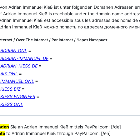
 von Adrian Immanuel Kieß ist unter folgenden Domänen Adressen err
of Adrian Immanuel Kieß is reachable under the domain name addres
'Adrian Immanuel Kieß est accessible sous les adresses des noms de
Adrian Immanuel Kieß можно попасть по адресам доменного имен
nternet / Over The Internet / Par Internet / Через Интернет
ADRIAN.ONL
≡
ADRIAN-IMMANUEL.DE
≡
ADRIAN-KIESS.DE
≡
AIK.ONL
≡
.IMMANUEL.ONL
≡
KIESS.BIZ
≡
KIESS.ENGINEER
≡
KIESS.ONL
nden
Sie an Adrian Immanuel Kieß mittels PayPal.com: [/de]
te
to Adrian Immanuel Kieß through PayPal.com: [/en]