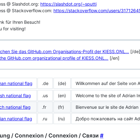
ess @ Slashdot.org:
https://slashdot.org/~sputti
iess @ Stackoverflow.com:
https://stackoverflow.com/users/31712645
nk für Ihren Besuch!
 for visiting!
chen Sie das GitHub.com Organisations-Profil der KIESS.ONL…
[/de
t the GitHub.com organizational profile of KIESS.ONL…
[/en]
.de
(de)
Willkommen auf der Seite von 
.us
(en)
Welcome to the site of Adrian 
.fr
(fr)
Bienvenue sur le site de Adrian
.ru
(ru)
Добро пожаловать на сайт Adr
ung / Connexion / Connexion / Связи
#