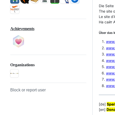
Die Seite
The site 
Le site d
На сайт 
Achievements
Über das I
www.
www.
www.
www.
Organizations
www
www.
www.
www.
Block or report user
[de]
Spe
[en]
Dona