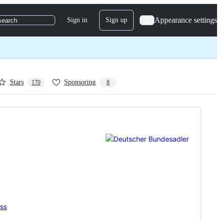
Appearance settings
Sign in
Sign up
search
Stars
Sponsoring
170
8
ess