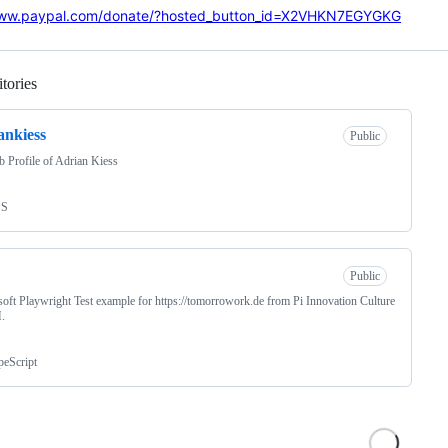
www.paypal.com/donate/?hosted_button_id=X2VHKN7EGYGKG
tories
Loading
ankiess
Public
 Profile of Adrian Kiess
SS
Public
oft Playwright Test example for https://tomorrowork.de from Pi Innovation Culture
.
peScript