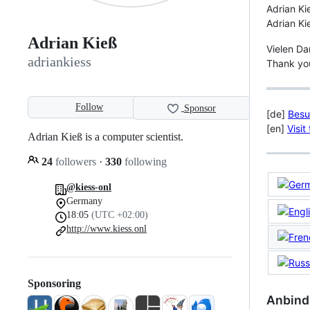
Adrian Ki
Adrian K
Adrian Kieß
Vielen Da
adriankiess
Thank you
Follow
Sponsor
[de]
Besu
[en]
Visi
Adrian Kieß is a computer scientist.
24
followers
·
330
following
@kiess-onl
Germany
18:05
(UTC +02:00)
http://www.kiess.onl
Sponsoring
Anbind