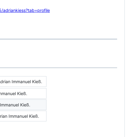
/adriankiess?tab=profile
]
Adrian Immanuel Kieß.
Immanuel Kieß.
 Immanuel Kieß.
ian Immanuel Kieß.