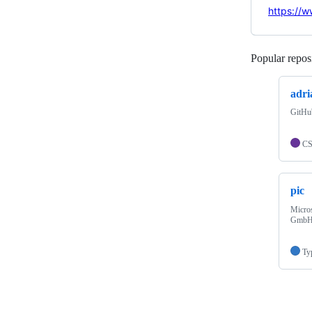
https://
Popular reposi
adri
GitHub
C
pic
Micros
GmbH
Ty