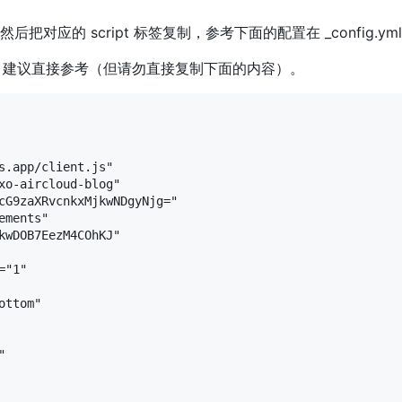
后把对应的 script 标签复制，参考下面的配置在 _config.y
建议直接参考（但请勿直接复制下面的内容）。
s.app/client.js"

xo-aircloud-blog"

cG9zaXRvcnkxMjkwNDgyNjg="

ments"

kwDOB7EezM4COhKJ"

"1"

ttom"


