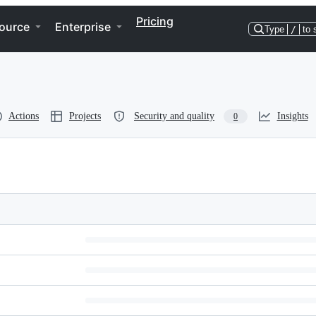
Pricing
ource
Enterprise
Type
/
to 
Actions
Projects
Security and quality
Insights
0