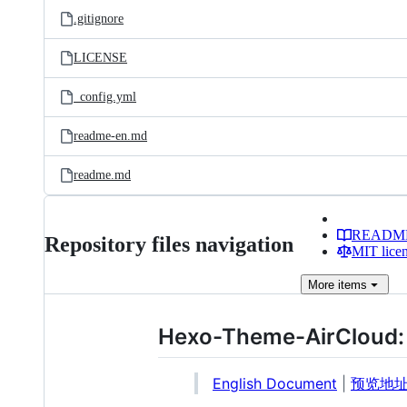
.gitignore
LICENSE
_config.yml
readme-en.md
readme.md
READM
Repository files navigation
MIT lice
More
items
Hexo-Theme-AirClo
English Document
|
预览地