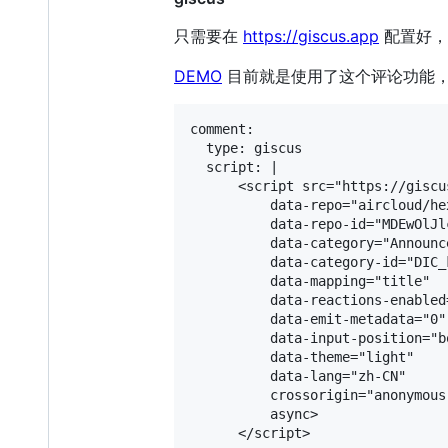
只需要在
https://giscus.app
配置好，然
DEMO
目前就是使用了这个评论功能，
comment:

  type: giscus

  script: |

      <script src="https://giscu
          data-repo="aircloud/he
          data-repo-id="MDEwOlJl
          data-category="Announce
          data-category-id="DIC_
          data-mapping="title"

          data-reactions-enabled=
          data-emit-metadata="0"

          data-input-position="bo
          data-theme="light"

          data-lang="zh-CN"

          crossorigin="anonymous"
          async>
