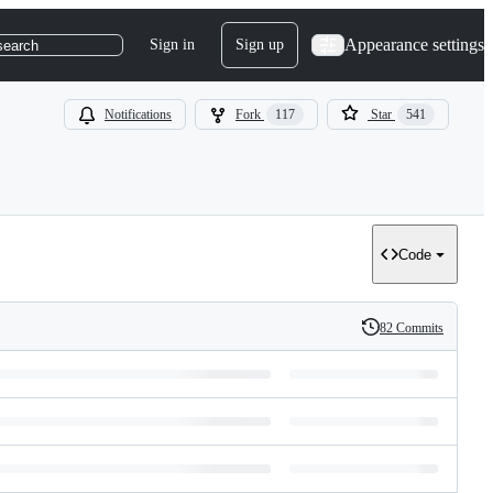
Appearance settings
Sign in
Sign up
search
Notifications
Fork
117
Star
541
Code
82 Commits
History