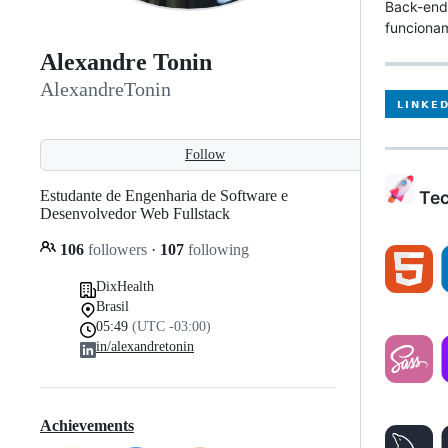
Back-end,
funciona
Alexandre Tonin
AlexandreTonin
Follow
Estudante de Engenharia de Software e
Tec
Desenvolvedor Web Fullstack
106
followers
·
107
following
DixHealth
Brasil
05:49
(UTC -03:00)
in/alexandretonin
Achievements