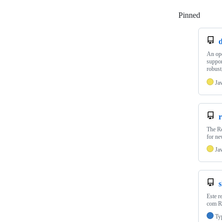
Pinned
Loadi
An ope
suppor
robust
Ja
r
The Re
for ne
Ja
Este r
com Re
Ty