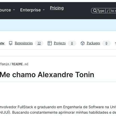
Pricing
ource
Enterprise
Type
/
to 
iew
Repositories
Projects
Packages
22
0
0
Tonin
/
README
.md
 Me chamo Alexandre Tonin
nvolvedor FullStack e graduando em Engenharia de Software na Uni
NIJUÍ). Buscando constantemente aprimorar minhas habilidades e d