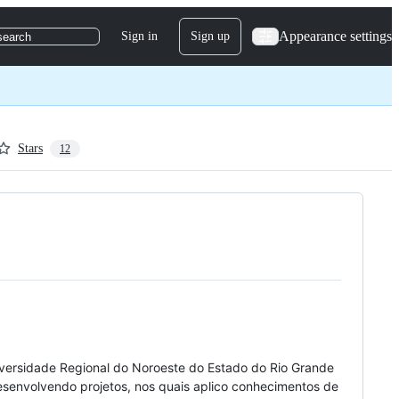
Appearance settings
Sign in
Sign up
search
Stars
12
versidade Regional do Noroeste do Estado do Rio Grande
esenvolvendo projetos, nos quais aplico conhecimentos de