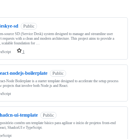
ng
deskye-sd
Public
n-source SD (Service Desk) system designed to manage and streamline user
t requests with a clean and modern architecture. This project aims to provide a
, scalable foundation for …
vaScript
1
eact-nodejs-boilerplate
Public
act-Node Boilerplate is a starter template designed to accelerate the setup process
w projects that involve both Node.js and React.
vaScript
shadcn-ui-template
Public
epositório contém um template básico para agilizar o início de projetos front-end
act, ShadcnUI e TypeScript.
peScript