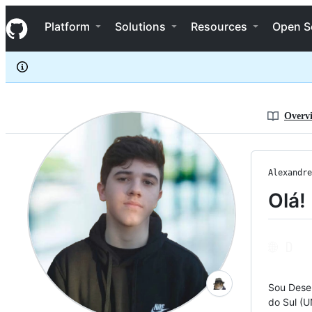
AlexandreTonin
S
AlexandreTonin
Navigation Menu
k
Platform
Solutions
Resources
Open S
i
p
t
o
c
o
n
Overv
t
e
n
t
Alexandre
Olá!
Sou Dese
do Sul (U