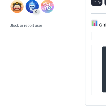
x3
Git
Block or report user