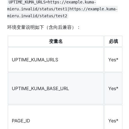
UPTIME_KUMA_URLS=https://example.kuma-
mieru.invalid/status/test1|https://example.kuma-
mieru.invalid/status/test2
环境变量说明如下（含向后兼容）：
变量名
必填
UPTIME_KUMA_URLS
Yes*
UPTIME_KUMA_BASE_URL
Yes*
PAGE_ID
Yes*