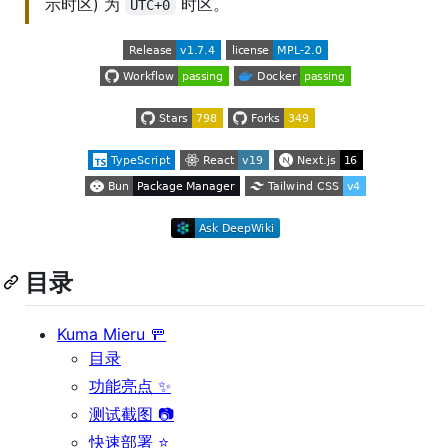
示时区) 为
时区。
UTC+0
目录
Kuma Mieru 🚥
目录
功能亮点 ✨
测试截图 📷
快速部署 ⭐