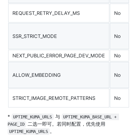
REQUEST_RETRY_DELAY_MS
No
SSR_STRICT_MODE
No
NEXT_PUBLIC_ERROR_PAGE_DEV_MODE
No
ALLOW_EMBEDDING
No
STRICT_IMAGE_REMOTE_PATTERNS
No
*
与
UPTIME_KUMA_URLS
UPTIME_KUMA_BASE_URL + 
二选一即可。若同时配置，优先使用
PAGE_ID
。
UPTIME_KUMA_URLS