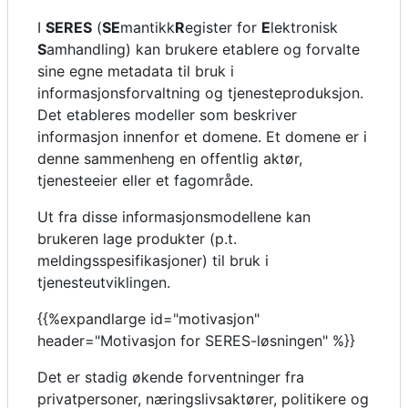
I
SERES
(
SE
mantikk
R
egister for
E
lektronisk
S
amhandling) kan brukere etablere og forvalte
sine egne metadata til bruk i
informasjonsforvaltning og tjenesteproduksjon.
Det etableres modeller som beskriver
informasjon innenfor et domene. Et domene er i
denne sammenheng en offentlig aktør,
tjenesteeier eller et fagområde.
Ut fra disse informasjonsmodellene kan
brukeren lage produkter (p.t.
meldingsspesifikasjoner) til bruk i
tjenesteutviklingen.
{{%expandlarge id="motivasjon"
header="Motivasjon for SERES-løsningen" %}}
Det er stadig økende forventninger fra
privatpersoner, næringslivsaktører, politikere og