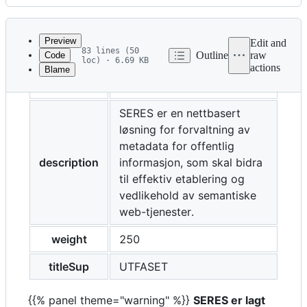
History
Latest
commit
Preview
Edit and
83 lines (50
Outline
raw
Code
loc) · 6.69 KB
actions
Blame
File
title
SERES
metadata
and
SERES er en nettbasert
løsning for forvaltning av
controls
metadata for offentlig
description
informasjon, som skal bidra
til effektiv etablering og
vedlikehold av semantiske
web-tjenester.
weight
250
titleSup
UTFASET
{{% panel theme="warning" %}}
SERES er lagt