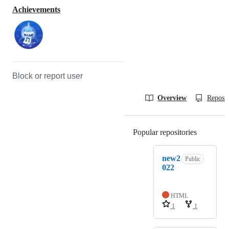
Achievements
Block or report user
Overview
Reposit
Popular repositories
Loading
new2
Public
022
HTML
1
1