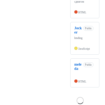
сдвигом
HTML
Jock
Public
er
lending
JavaScript
mele
Public
da
HTML