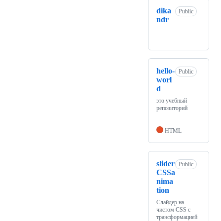
dika
Public
ndr
hello-
Public
worl
d
это учебный
репозиторий
HTML
slider
Public
CSSa
nima
tion
Слайдер на
чистом CSS c
трансформацией