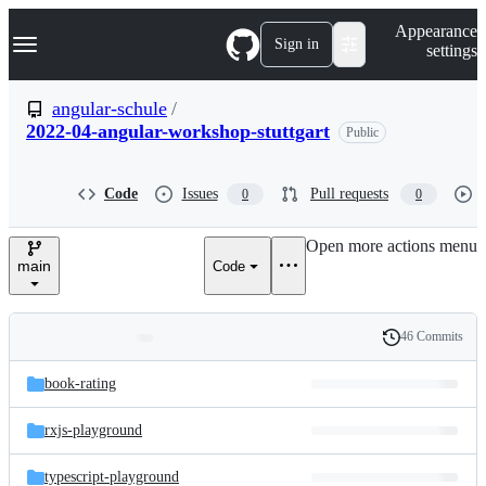
S
Navigation Menu
Appearance
k
Sign in
settings
i
p
t
angular-schule
/
o
2022-04-angular-workshop-stuttgart
Public
c
o
n
t
Code
Issues
Pull requests
0
0
e
n
Open more actions menu
t
main
Code
46 Commits
Folders
History
Latest
and
book-rating
commit
files
rxjs-playground
typescript-playground