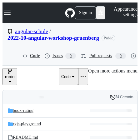
S
Navigation Menu
Appearance
k
Sign in
settings
i
p
t
angular-schule
/
o
2022-10-angular-workshop-gruenberg
Public
c
o
n
t
Code
Issues
Pull requests
0
0
e
n
Open more actions menu
t
main
Code
54 Commits
Folders
History
Latest
and
book-rating
commit
files
rxjs-playground
README.md