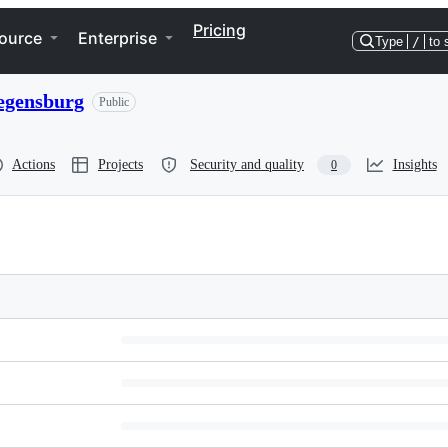
Pricing
ource
Enterprise
Type
/
to 
egensburg
Public
Actions
Projects
Security and quality
Insights
0