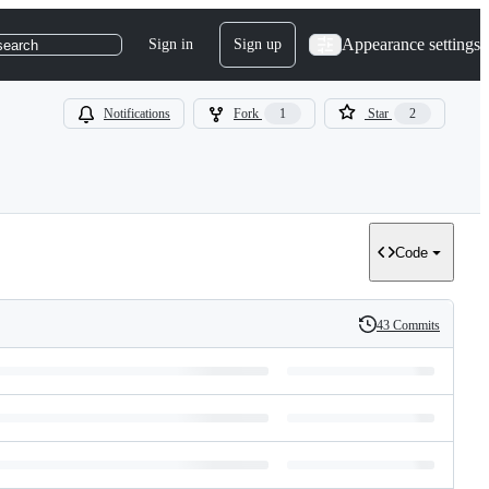
Appearance settings
Sign in
Sign up
search
Notifications
Fork
1
Star
2
Code
43 Commits
History