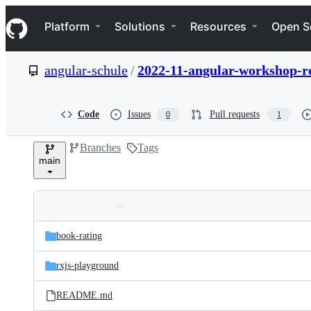
S
Navigation Menu
k
Platform
Solutions
Resources
Open S
i
p
t
angular-schule
/
2022-11-angular-workshop-r
o
c
o
n
Code
Issues
Pull requests
0
1
t
e
Branches
Tags
n
main
t
Folders
Latest
and
book-rating
commit
files
rxjs-playground
README.md