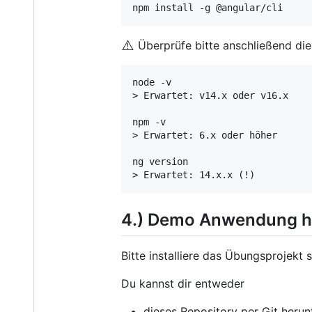
npm install -g @angular/cli
⚠️
Überprüfe bitte anschließend die
node -v

> Erwartet: v14.x oder v16.x

npm -v

> Erwartet: 6.x oder höher

ng version

4.) Demo Anwendung h
Bitte installiere das Übungsprojekt
Du kannst dir entweder
dieses Repository per Git heru