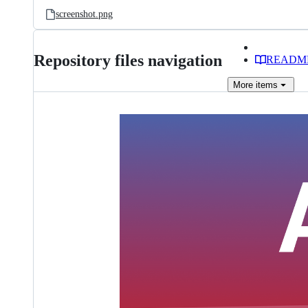
screenshot.png
Repository files navigation
READM
More
items