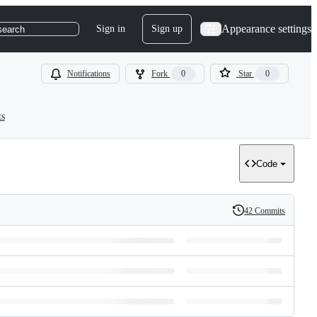
Appearance settings
Sign in
Sign up
search
Notifications
Fork
0
Star
0
ts
Code
42 Commits
History