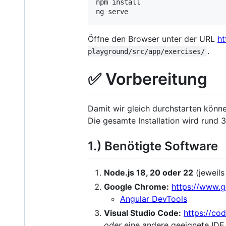
npm install

ng serve
Öffne den Browser unter der URL
ht
.
playground/src/app/exercises/
✅ Vorbereitung
Damit wir gleich durchstarten können
Die gesamte Installation wird rund 
1.) Benötigte Software
Node.js 18, 20 oder 22
(jeweils
Google Chrome:
https://www.
Angular DevTools
Visual Studio Code:
https://co
oder
eine andere geeignete IDE