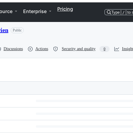
Pricing
ource
Enterprise
Type
/
to 
ien
Public
Discussions
Actions
Security and quality
Insigh
0