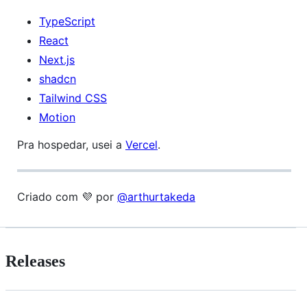
TypeScript
React
Next.js
shadcn
Tailwind CSS
Motion
Pra hospedar, usei a
Vercel
.
Criado com 💜 por
@arthurtakeda
Releases