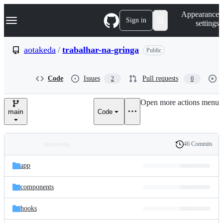
S
Navigation Menu
Appearance
k
Sign in
settings
i
p
t
aotakeda
/
trabalhar-na-gringa
Public
o
c
o
Code
Issues
Pull requests
2
0
n
t
e
Open more actions menu
n
main
Code
t
46 Commits
Folders
History
Latest
and
app
commit
files
components
hooks