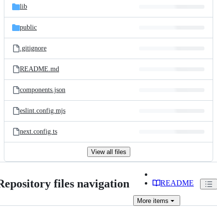
lib
public
.gitignore
README.md
components.json
eslint.config.mjs
next.config.ts
View all files
Repository files navigation
README
More
items