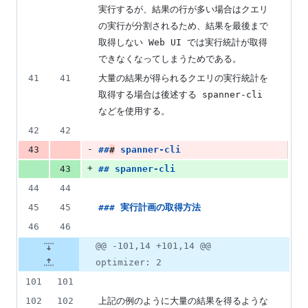
実行するが、結果の行が多い場合はクエリ
の実行が分割されるため、結果を最後まで
取得しない Web UI では実行統計が取得
できなくなってしまうためである。
41
41
大量の結果が得られるクエリの実行統計を
取得する場合は後述する spanner-cli 
などを使用する。
42
42
-
43
##
#
spanner-cli
+
43
## 
spanner-cli
44
44
45
45
### 
実行計画の取得方法
46
46
@@ -101,14 +101,14 @@
optimizer: 2
101
101
102
102
上記の例のように大量の結果を得るような