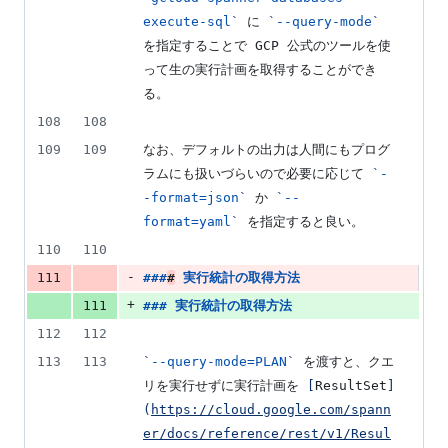
execute-sql
`
 に 
`
--query-mode
`
を指定することで GCP 公式のツールを使
って生の実行計画を取得することができ
る。
108
108
109
109
なお、デフォルトの出力は人間にもプログ
ラムにも扱いづらいので必要に応じて 
`
-
-format=json
`
 か 
`
--
format=yaml
`
 を指定すると良い。
110
110
-
111
###
#
実行統計の取得方法
+
111
### 
実行統計の取得方法
112
112
113
113
`
--query-mode=PLAN
`
 を渡すと、クエ
リを実行せずに実行計画を 
[
ResultSet
]
(
https://cloud.google.com/spann
er/docs/reference/rest/v1/Resul