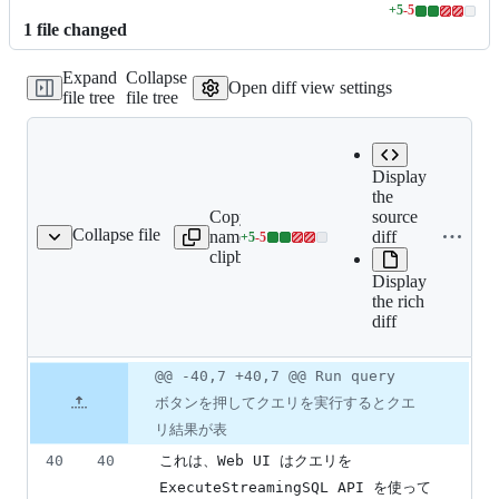
+
5
-
5
Lines
1
file
changed
changed:
5
Expand
Collapse
additions
Open diff view settings
file tree
file tree
&
5
deletions
Display
the
Copy file
Expand all lines:
source
Collapse file
name to
content/ja/getting-
diff
+
5
-
5
tting-an-query-plan.md
Lines
clipboard
an-query-plan.md
changed:
Display
5
the rich
additions
diff
&
5
deletions
Original
Diff
@@ -40,7 +40,7 @@ Run query
Diff line
file line
line
number
ボタンを押してクエリを実行するとクエ
number
change
リ結果が表
40
40
これは、Web UI はクエリを 
ExecuteStreamingSQL API を使って