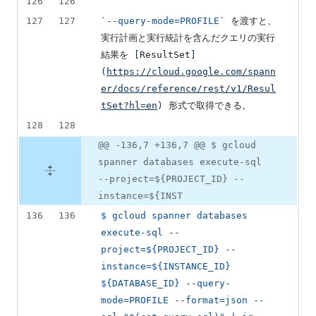
126
126
127
127
`
--query-mode=PROFILE
`
 を渡すと、
実行計画と実行統計を含んだクエリの実行
結果を 
[
ResultSet
]
(
https://cloud.google.com/spann
er/docs/reference/rest/v1/Resul
tSet?hl=en
)
 形式で取得できる。
128
128
@@ -136,7 +136,7 @@ $ gcloud
spanner databases execute-sql
--project=${PROJECT_ID} --
instance=${INST
136
136
$ gcloud spanner databases 
execute-sql --
project=${PROJECT_ID} --
instance=${INSTANCE_ID} 
${DATABASE_ID} --query-
mode=PROFILE --format=json --