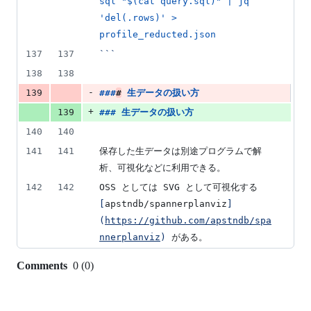
sql "$(cat query.sql)" | jq 
'del(.rows)' > 
profile_reducted.json
137
137
```
138
138
-
139
###
#
生データの扱い方
+
139
### 
生データの扱い方
140
140
141
141
保存した生データは別途プログラムで解
析、可視化などに利用できる。
142
142
OSS としては SVG として可視化する 
[
apstndb/spannerplanviz
]
(
https://github.com/apstndb/spa
nnerplanviz
)
 がある。
Comments
0
(
0
)
0
commit