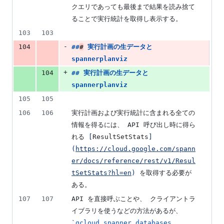
クエリであっても最後まで結果を読み捨て
ることで実行統計を取得し表示する。
103
103
-
104
##
#
実行計画の生データと 
spannerplanviz
+
104
## 
実行計画の生データと 
spannerplanviz
105
105
106
106
実行計画および実行統計に含まれる全ての
情報を得るには、 API 呼び出し時に得ら
れる 
[
ResultSetStats
]
(
https://cloud.google.com/spann
er/docs/reference/rest/v1/Resul
tSetStats?hl=en
)
 を取得する必要が
ある。
107
107
API を直接呼ぶことや、 クライアントラ
イブラリを使うなどの方法があるが、 
`
gcloud spanner databases 