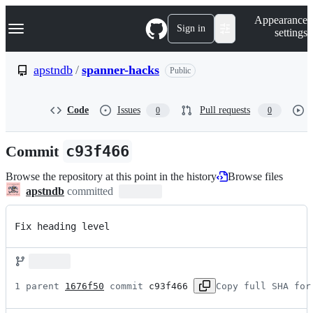
S
Navigation Menu
Appearance
k
Sign in
settings
i
p
t
apstndb
/
spanner-hacks
Public
o
c
o
Code
Issues
Pull requests
0
0
n
t
e
Commit
c93f466
n
t
Browse the repository at this point in the history
Browse files
apstndb
committed
Fix heading level
1 parent 
1676f50
 commit 
c93f466
Copy full SHA for