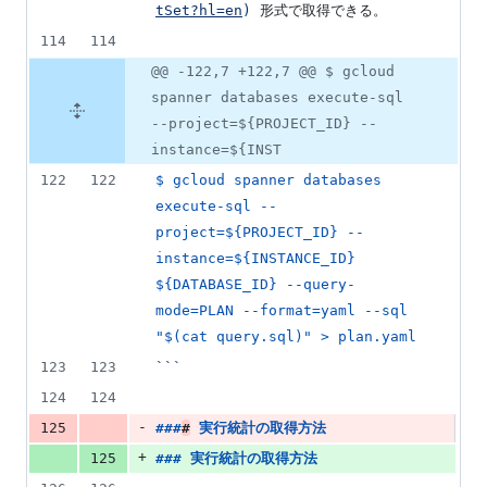
tSet?hl=en
)
 形式で取得できる。
114
114
@@ -122,7 +122,7 @@ $ gcloud
spanner databases execute-sql
--project=${PROJECT_ID} --
instance=${INST
122
122
$ gcloud spanner databases 
execute-sql --
project=${PROJECT_ID} --
instance=${INSTANCE_ID} 
${DATABASE_ID} --query-
mode=PLAN --format=yaml --sql 
"$(cat query.sql)" > plan.yaml
123
123
```
124
124
-
125
###
#
実行統計の取得方法
+
125
### 
実行統計の取得方法