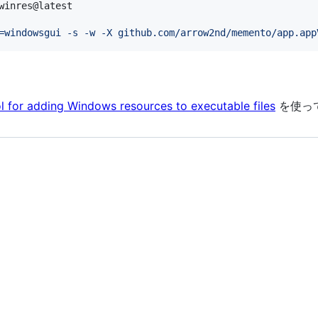
winres@latest

=windowsgui -s -w -X github.com/arrow2nd/memento/app.app
l for adding Windows resources to executable files
を使っ