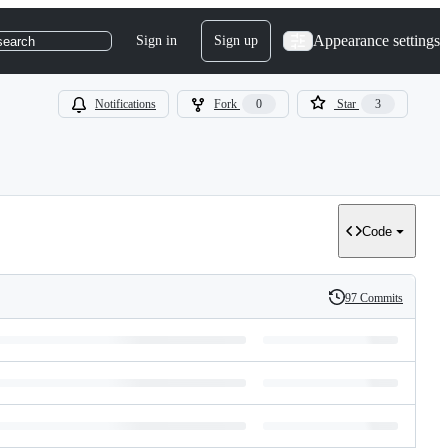
Appearance settings
Sign in
Sign up
search
Notifications
Fork
0
Star
3
Code
97 Commits
History