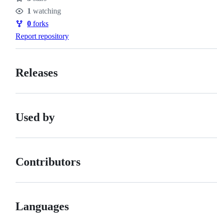
Stars
1
watching
Watchers
0
forks
Forks
Report repository
Releases
Used by
Contributors
Languages