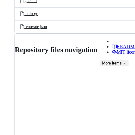
go.sum
main.go
renovate.json
READM
Repository files navigation
MIT lice
More
items