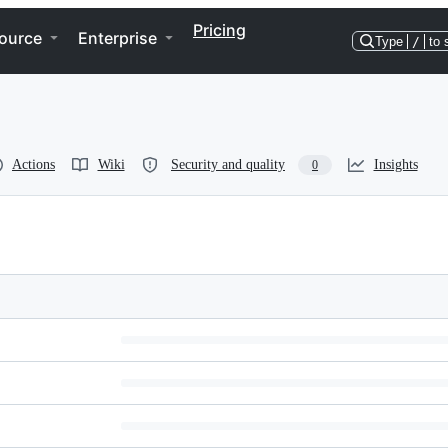
Pricing
ource
Enterprise
Type
/
to 
Actions
Wiki
Security and quality
Insights
0