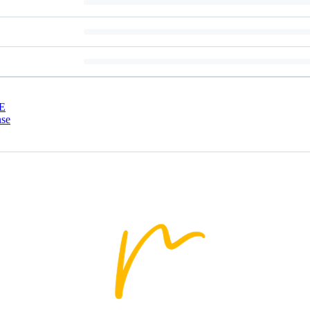
E
nse