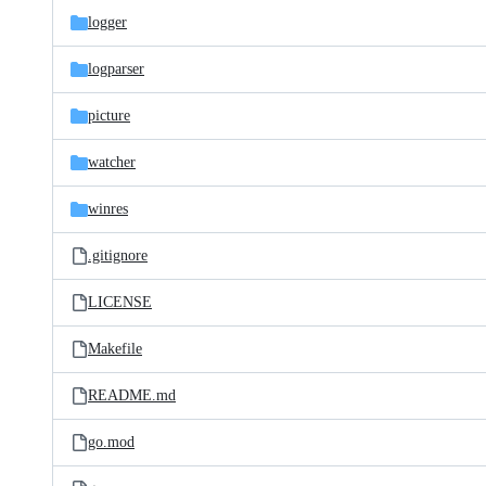
logger
logparser
picture
watcher
winres
.gitignore
LICENSE
Makefile
README.md
go.mod