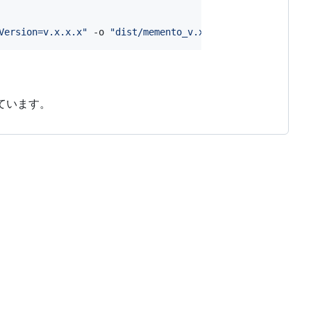
Version=v.x.x.x
"
 -o 
"
dist/memento_v.x.x.x.exe
"
ています。