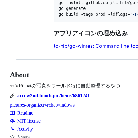
go install github.com/tc-hib/go-
go generate

go build -tags prod -ldflags=
"
-H
アプリアイコンの埋め込み
tc-hib/go-winres: Command line too
About
✨ VRChatの写真をワールド毎に自動整理するやつ
arrow2nd.booth.pm/items/6801241
pictures-organizer
vrchat
windows
Topics
Readme
Resources
MIT license
Activity
3
stars