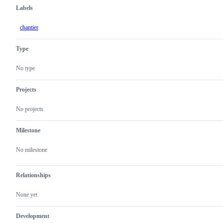
Labels
chantier
Type
No type
Projects
No projects
Milestone
No milestone
Relationships
None yet
Development