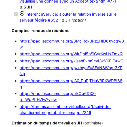
visualise une donnée avec un Accept text/html
#771
-
0.5 JH
InferenceService: ajouter la relation inverse sur le
serveur fédéré
#652
-
2 JH
(option)
Comptes-rendus de réunions
https://pad.lescommuns.org/3McjRck3Rz2HID6XvcqwB
w
https://pad.lescommuns.org/WkEjbl5oSiCyrKwI1xZmxQ
https://pad.lescommuns.org/kjsahFvmScyI3kVKEIEXwQ
https://pad.lescommuns.org/jwkmyoEuSFaNSWnpr3KP
Ng
https://pad.lescommuns.org/iA0_DuPjTHuVBRKWDBI68
g
https://pad.lescommuns.org/frkOg6DXS-
qTiWpPtfH7Iw?view
https://forums.assemblee-virtuelle.org/t/suivi-du-
chantier-interoperabilite-semapps/246
Estimation du temps de travail en JH
(optimiste)