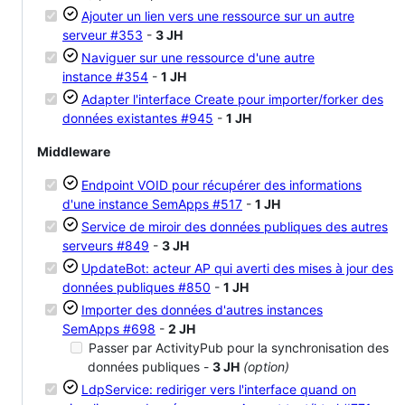
Ajouter un lien vers une ressource sur un autre
serveur
#353
-
3 JH
Naviguer sur une ressource d'une autre
instance
#354
-
1 JH
Adapter l'interface Create pour importer/forker des
données existantes
#945
-
1 JH
Middleware
Endpoint VOID pour récupérer des informations
d'une instance SemApps
#517
-
1 JH
Service de miroir des données publiques des autres
serveurs
#849
-
3 JH
UpdateBot: acteur AP qui averti des mises à jour des
données publiques
#850
-
1 JH
Importer des données d'autres instances
SemApps
#698
-
2 JH
Passer par ActivityPub pour la synchronisation des
données publiques -
3 JH
(option)
LdpService: rediriger vers l'interface quand on