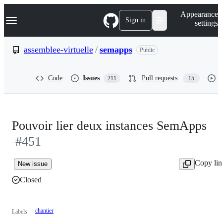
S
Navigation Menu
Appearance
k
Sign in
settings
i
p
t
assemblee-virtuelle
/
semapps
Public
o
c
o
Code
Issues
Pull requests
211
15
n
t
e
n
t
Pouvoir lier deux instances SemApps
#451
Copy li
New issue
Closed
chantier
Labels