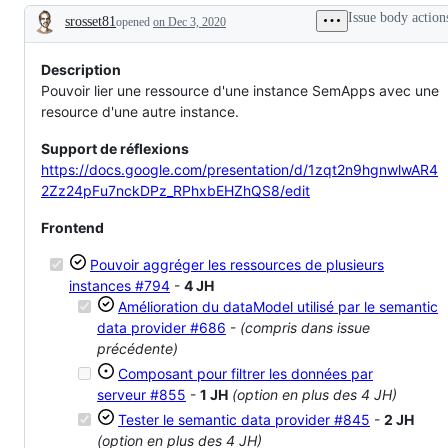
Issue body action
srosset81
opened
on Dec 3, 2020
Description
Description
Pouvoir lier une ressource d'une instance SemApps avec une
resource d'une autre instance.
Support de réflexions
https://docs.google.com/presentation/d/1zqt2n9hgnwlwAR4
2Zz24pFu7nckDPz_RPhxbEHZhQS8/edit
Frontend
Pouvoir aggréger les ressources de plusieurs
instances
#794
-
4 JH
Amélioration du dataModel utilisé par le semantic
data provider
#686
-
(compris dans issue
précédente)
Composant pour filtrer les données par
serveur
#855
-
1 JH
(option en plus des 4 JH)
Tester le semantic data provider
#845
-
2 JH
(option en plus des 4 JH)