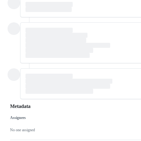
Metadata
Assignees
Metadata
Issue
actions
No one assigned