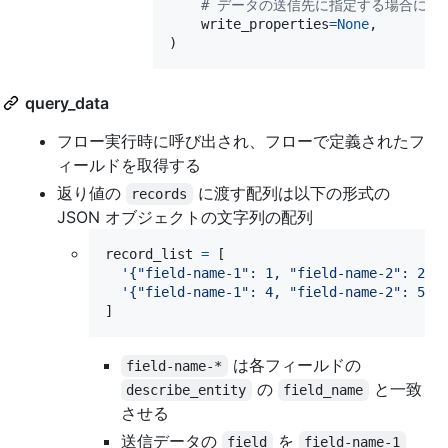
# データの送信先に指定する場合に設
write_properties
=
None
,

)
query_data
フロー実行時に呼び出され、フローで定義されたフ
ィールドを取得する
返り値の
に渡す配列は以下の形式の
records
JSON オブジェクトの文字列の配列
record_list
=
 [

'{"field-name-1": 1, "field-name-2": 2, 
'{"field-name-1": 4, "field-name-2": 5, 
]
は各フィールドの
field-name-*
の
と一致
describe_entity
field_name
させる
送信データの
を
field
field-name-1