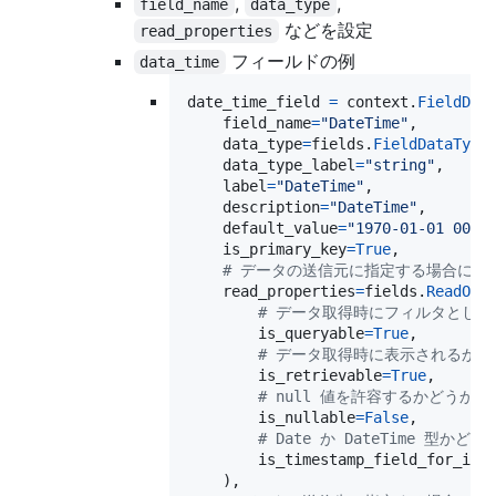
,
,
field_name
data_type
などを設定
read_properties
フィールドの例
data_time
date_time_field
=
context
.
FieldDef
field_name
=
"DateTime"
,

data_type
=
fields
.
FieldDataType
data_type_label
=
"string"
,

label
=
"DateTime"
,

description
=
"DateTime"
,

default_value
=
"1970-01-01 00:0
is_primary_key
=
True
,

# データの送信元に指定する場合に設
read_properties
=
fields
.
ReadOpe
# データ取得時にフィルタとし
is_queryable
=
True
,

# データ取得時に表示されるかど
is_retrievable
=
True
,

# null 値を許容するかどうか
is_nullable
=
False
,

# Date か DateTime 型かどう
is_timestamp_field_for_inc
    ),
