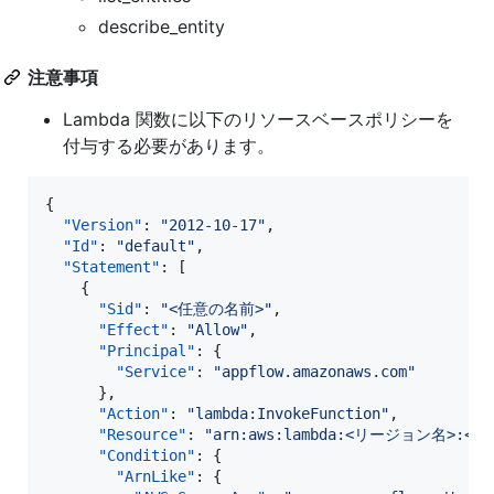
describe_entity
注意事項
Lambda 関数に以下のリソースベースポリシーを
付与する必要があります。
{

"Version"
: 
"
2012-10-17
"
,

"Id"
: 
"
default
"
,

"Statement"
: [

    {

"Sid"
: 
"
<任意の名前>
"
,

"Effect"
: 
"
Allow
"
,

"Principal"
: {

"Service"
: 
"
appflow.amazonaws.com
"
      },

"Action"
: 
"
lambda:InvokeFunction
"
,

"Resource"
: 
"
arn:aws:lambda:<リージョン名>:<ア
"Condition"
: {

"ArnLike"
: {
