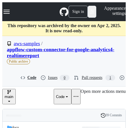
S
Navigation Menu
Appearance
k
Sign in
settings
i
p
t
This repository was archived by the owner on Apr 2, 2025.
o
It is now read-only.
c
o
aws-samples
/
n
appflow-custom-connector-for-google-analytics4-
t
realtimereport
e
n
Public archive
t
Code
Issues
Pull requests
0
1
Open more actions menu
main
Code
39 Commits
Folders
History
Latest
and
docs