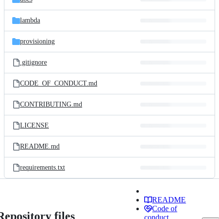
commit
files
lambda
provisioning
.gitignore
CODE_OF_CONDUCT.md
CONTRIBUTING.md
LICENSE
README.md
requirements.txt
README
Code of
Repository files
conduct