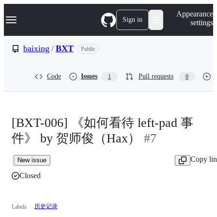
S
Navigation Menu
Appearance
k
Sign in
settings
i
p
t
baixing
/
BXT
Public
o
c
o
Code
Issues
Pull requests
1
0
n
t
e
n
t
[BXT-006] 《如何看待 left-pad 事
件》 by 贺师俊（Hax）
#7
Copy li
New issue
Closed
历史记录
Labels