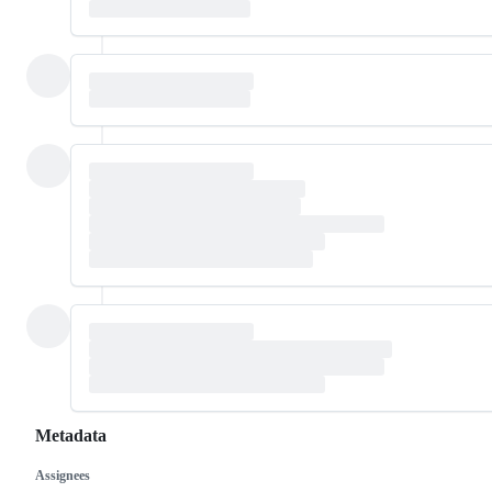
Metadata
Assignees
Metadata
Issue