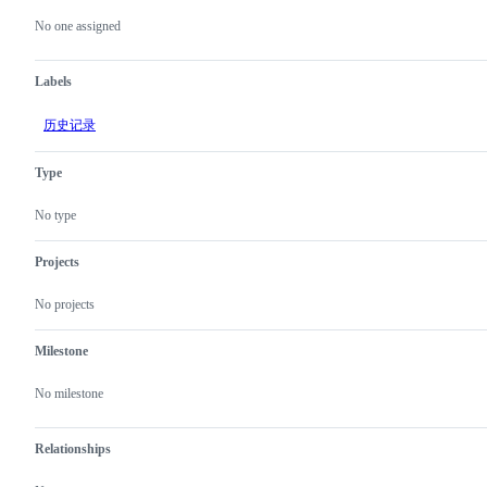
actions
No one assigned
Labels
历史记录
Type
No type
Projects
No projects
Milestone
No milestone
Relationships