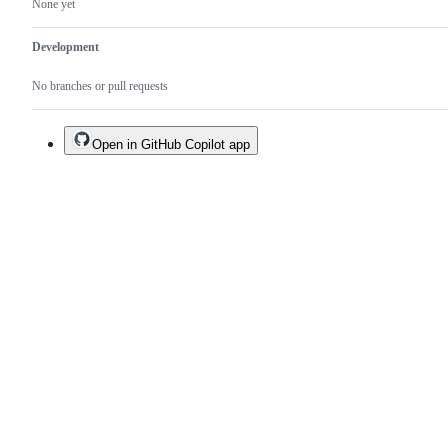
None yet
Development
No branches or pull requests
Open in GitHub Copilot app