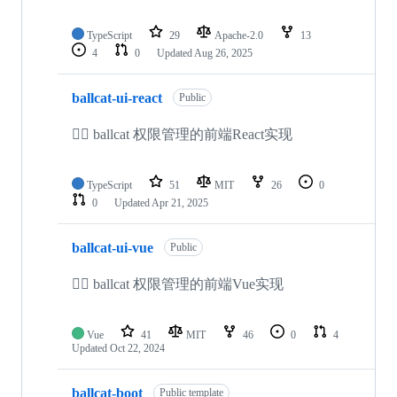
TypeScript
29
Apache-2.0
13
4
0
Updated
Aug 26, 2025
ballcat-ui-react
Public
🐱‍🏍 ballcat 权限管理的前端React实现
TypeScript
51
MIT
26
0
0
Updated
Apr 21, 2025
ballcat-ui-vue
Public
🐱‍🏍 ballcat 权限管理的前端Vue实现
Vue
41
MIT
46
0
4
Updated
Oct 22, 2024
ballcat-boot
Public template