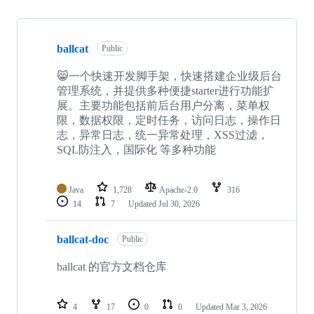
Showing
10
ballcat
of
Public
14
repositories
😸一个快速开发脚手架，快速搭建企业级后台
管理系统，并提供多种便捷starter进行功能扩
展。主要功能包括前后台用户分离，菜单权
限，数据权限，定时任务，访问日志，操作日
志，异常日志，统一异常处理，XSS过滤，
SQL防注入，国际化 等多种功能
Java
1,728
Apache-2.0
316
14
7
Updated
Jul 30, 2026
ballcat-doc
Public
ballcat 的官方文档仓库
4
17
0
0
Updated
Mar 3, 2026