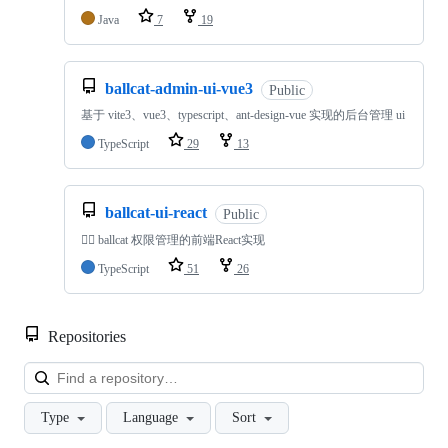
Java
7
19
ballcat-admin-ui-vue3
Public
基于 vite3、vue3、typescript、ant-design-vue 实现的后台管理 ui
TypeScript
29
13
ballcat-ui-react
Public
🐱‍🏍 ballcat 权限管理的前端React实现
TypeScript
51
26
Repositories
Loa
Type
Language
Sort