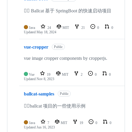
🐱‍🚀 Ballcat 基于 SpringBoot 的快速启动项目
Java
24
MIT
21
0
0
Updated
May 18, 2024
vue-cropper
Public
vue image cropper components by cropperjs.
Vue
19
MIT
2
0
0
Updated
Nov 8, 2023
ballcat-samples
Public
🐱‍👓ballcat 项目的一些使用示例
Java
7
MIT
19
0
0
Updated
Jun 16, 2023