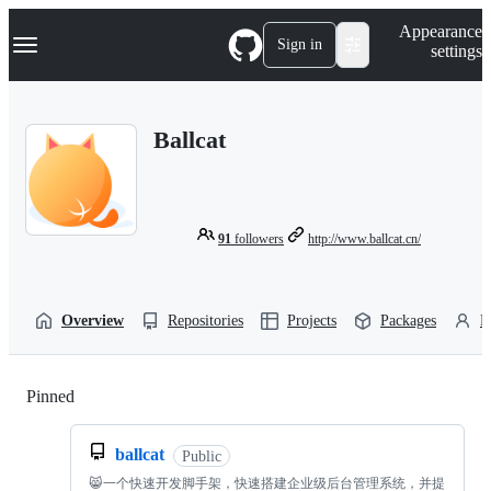
S
Navigation Menu
Appearance
k
Sign in
settings
i
p
t
o
Ballcat
c
o
n
t
e
n
91
followers
http://www.ballcat.cn/
t
Overview
Repositories
Projects
Packages
P
Pinned
Loading
ballcat
Public
😸一个快速开发脚手架，快速搭建企业级后台管理系统，并提