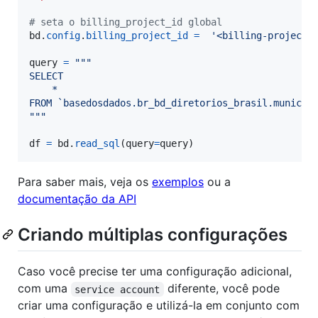
# seta o billing_project_id global
bd
.
config
.
billing_project_id
=
'<billing-project-
query
=
"""
SELECT
    *
FROM `basedosdados.br_bd_diretorios_brasil.municip
"""
df
=
bd
.
read_sql
(
query
=
query
)
Para saber mais, veja os
exemplos
ou a
documentação da API
Criando múltiplas configurações
Caso você precise ter uma configuração adicional,
com uma
diferente, você pode
service account
criar uma configuração e utilizá-la em conjunto com