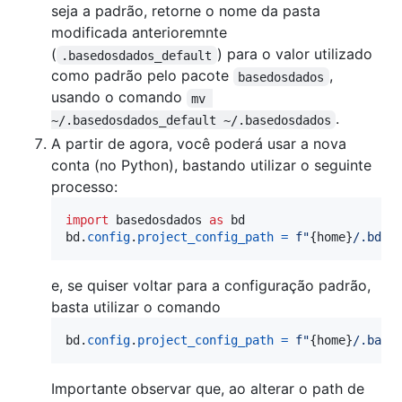
seja a padrão, retorne o nome da pasta
modificada anterioremnte
(
) para o valor utilizado
.basedosdados_default
como padrão pelo pacote
,
basedosdados
usando o comando
mv 
.
~/.basedosdados_default ~/.basedosdados
A partir de agora, você poderá usar a nova
conta (no Python), bastando utilizar o seguinte
processo:
import
basedosdados
as
bd
bd
.
config
.
project_config_path
=
f"
{
home
}
/.bd_m
e, se quiser voltar para a configuração padrão,
basta utilizar o comando
bd
.
config
.
project_config_path
=
f"
{
home
}
/.base
Importante observar que, ao alterar o path de