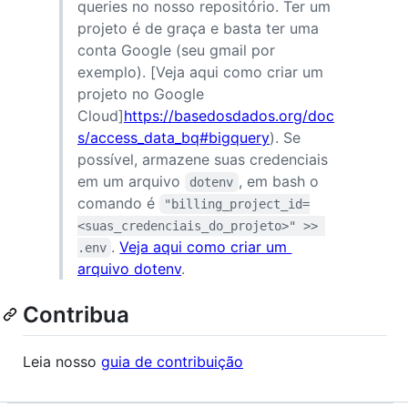
queries no nosso repositório. Ter um
projeto é de graça e basta ter uma
conta Google (seu gmail por
exemplo). [Veja aqui como criar um
projeto no Google
Cloud]
https://basedosdados.org/doc
s/access_data_bq#bigquery
). Se
possível, armazene suas credenciais
em um arquivo
, em bash o
dotenv
comando é
"billing_project_id=
<suas_credenciais_do_projeto>" >> 
.
Veja aqui como criar um
.env
arquivo dotenv
.
Contribua
Leia nosso
guia de contribuição