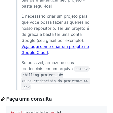
tela para autenticar seu projeto -
basta segui-los!
É necessário criar um projeto para
que você possa fazer as queries no
nosso repositório. Ter um projeto é
de graça e basta ter uma conta
Google (seu gmail por exemplo).
Veja aqui como criar um projeto no
Google Cloud
.
Se possível, armazene suas
credenciais em um arquivo
:
dotenv
"billing_project_id=
<suas_credenciais_do_projeto>" >> 
.env
Faça uma consulta
import
basedosdados
as
bd