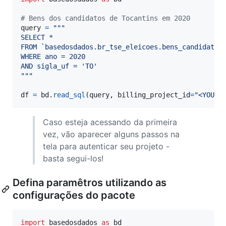
# Bens dos candidatos de Tocantins em 2020
query
=
"""
SELECT *
FROM `basedosdados.br_tse_eleicoes.bens_candidato`
WHERE ano = 2020
AND sigla_uf = 'TO'
"""
df
=
bd
.
read_sql
(
query
, 
billing_project_id
=
"<YOUR-
Caso esteja acessando da primeira
vez, vão aparecer alguns passos na
tela para autenticar seu projeto -
basta segui-los!
Defina paramêtros utilizando as
configurações do pacote
import
basedosdados
as
bd