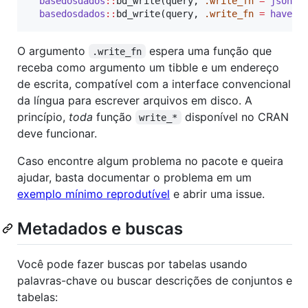
basedosdados
::
bd_write(
query
, 
.write_fn
=
jsonli
basedosdados
::
bd_write(
query
, 
.write_fn
=
haven
:
O argumento
espera uma função que
.write_fn
receba como argumento um tibble e um endereço
de escrita, compatível com a interface convencional
da língua para escrever arquivos em disco. A
princípio,
toda
função
disponível no CRAN
write_*
deve funcionar.
Caso encontre algum problema no pacote e queira
ajudar, basta documentar o problema em um
exemplo mínimo reprodutível
e abrir uma issue.
Metadados e buscas
Você pode fazer buscas por tabelas usando
palavras-chave ou buscar descrições de conjuntos e
tabelas: