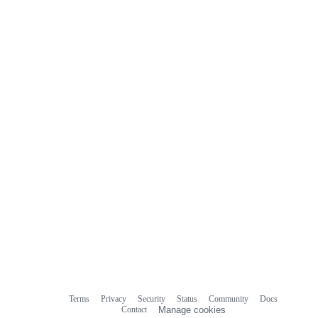
Terms
Privacy
Security
Status
Community
Docs
Footer
Footer
Contact
Manage cookies
navigation