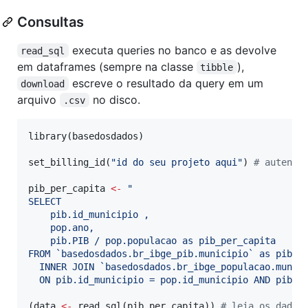
Consultas
executa queries no banco e as devolve
read_sql
em dataframes (sempre na classe
),
tibble
escreve o resultado da query em um
download
arquivo
no disco.
.csv
library(
basedosdados
)

set_billing_id(
"
id do seu projeto aqui
"
) 
#
 autenti
pib_per_capita
<-
"
SELECT
    pib.id_municipio ,
    pop.ano,
    pib.PIB / pop.populacao as pib_per_capita
FROM `basedosdados.br_ibge_pib.municipio` as pib
  INNER JOIN `basedosdados.br_ibge_populacao.munic
  ON pib.id_municipio = pop.id_municipio AND pib.a
(
data
<-
 read_sql(
pib_per_capita
)) 
#
 leia os dados