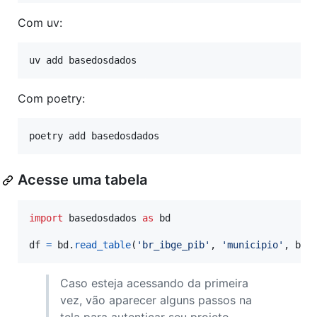
Com uv:
uv add basedosdados
Com poetry:
poetry add basedosdados
Acesse uma tabela
import
basedosdados
as
bd
df
=
bd
.
read_table
(
'br_ibge_pib'
, 
'municipio'
, 
bil
Caso esteja acessando da primeira
vez, vão aparecer alguns passos na