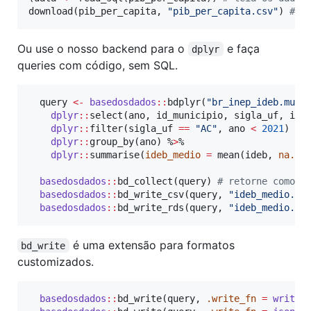
download(
pib_per_capita
, 
"
pib_per_capita.csv
"
) 
#
 s
Ou use o nosso backend para o
e faça
dplyr
queries com código, sem SQL.
query
<-
basedosdados
::
bdplyr(
"
br_inep_ideb.muni
dplyr
::
select(
ano
, 
id_municipio
, 
sigla_uf
, 
ide
dplyr
::
filter(
sigla_uf
==
"
AC
"
, 
ano
<
2021
) %
>
%
dplyr
::
group_by(
ano
) %
>
%

dplyr
::
summarise(
ideb_medio
=
 mean(
ideb
, 
na.rm
basedosdados
::
bd_collect(
query
) 
#
 retorne como u
basedosdados
::
bd_write_csv(
query
, 
"
ideb_medio.cs
basedosdados
::
bd_write_rds(
query
, 
"
ideb_medio.rd
é uma extensão para formatos
bd_write
customizados.
basedosdados
::
bd_write(
query
, 
.write_fn
=
writex