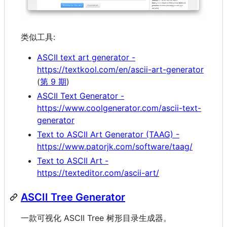
类似工具:
ASCII text art generator -
https://textkool.com/en/ascii-art-generator
(
第 9 期
)
ASCII Text Generator -
https://www.coolgenerator.com/ascii-text-
generator
Text to ASCII Art Generator (TAAG) -
https://www.patorjk.com/software/taag/
Text to ASCII Art -
https://texteditor.com/ascii-art/
ASCII Tree Generator
一款可视化 ASCII Tree 树形目录生成器。