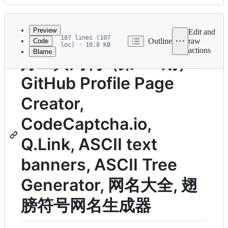
History
Latest
commit
Preview
Edit and
187 lines (107
Outline
raw
Code
loc) · 10.8 KB
actions
Blame
File
好工具周刊（第 14 期）:
metadata
GitHub Profile Page
and
controls
Creator,
CodeCaptcha.io,
Q.Link, ASCII text
banners, ASCII Tree
Generator, 网名大全, 翅
膀符号网名生成器