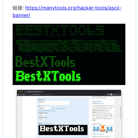
链接:
https://manytools.org/hacker-tools/ascii-
banner/