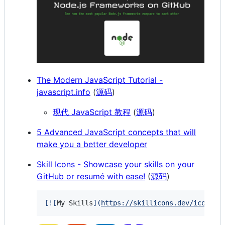
The Modern JavaScript Tutorial -
javascript.info
(
源码
)
现代 JavaScript 教程
(
源码
)
5 Advanced JavaScript concepts that will
make you a better developer
Skill Icons - Showcase your skills on your
GitHub or resumé with ease!
(
源码
)
[
![
My Skills
]
(
https://skillicons.dev/icons?i