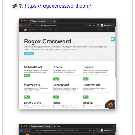
链接:
https://regexcrossword.com/