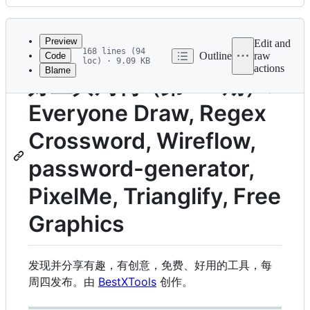
History
Latest
commit
Preview
Edit and
168 lines (94
Outline
raw
Code
loc) · 9.09 KB
actions
Blame
File
好工具周刊（第 22 期）:
metadata
Everyone Draw, Regex
and
controls
Cross­word, Wireflow,
password-generator,
PixelMe, Trianglify, Free
Graphics
发现并分享有趣，有创意，免费、好用的工具，每
周四发布。由
BestXTools
创作。