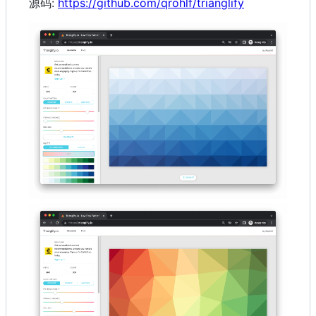
源码:
https://github.com/qrohlf/trianglify