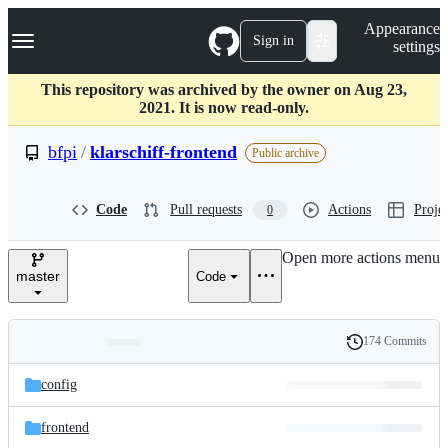
S
Navigation Menu
Appearance
k
Sign in
settings
i
p
t
This repository was archived by the owner on Aug 23,
o
2021. It is now read-only.
c
o
bfpi
/
klarschiff-frontend
Public archive
n
t
e
Code
Pull requests
Actions
Projec
0
n
t
Open more actions menu
master
Code
174 Commits
Folders
History
Latest
and
config
commit
files
frontend