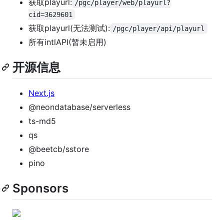
获取playurl:
/pgc/player/web/playurl?
cid=3629601
获取playurl(无法测试):
/pgc/player/api/playurl
所有intlAPI(暂未启用)
开源信息
Next.js
@neondatabase/serverless
ts-md5
qs
@beetcb/sstore
pino
Sponsors