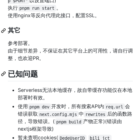
以设置端口)
p $PORT"
执行
。
pnpm run start
使用nginx等反向代理此接口，配置SSL。
其它
参考部署。
由于细节差异，不保证在其它平台上的可用性，请自行调
整，也欢迎PR。
已知问题
Serverless无法本地缓存，故自带缓存功能仅在本地
部署时有效。
使用
开发时，所有搜索API内
会
pnpm dev
req.url
错误获取
中
后的函数路
next.config.mjs
rewrites
径，导致错误。(
产物正常)(错误由
pnpm build
nextjs框架导致)
暂未查明cookies(
DedeUserID
bili_jct