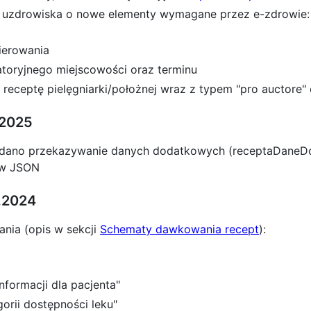
o uzdrowiska o nowe elementy wymagane przez e-zdrowie:
ierowania
atoryjnego miejscowości oraz terminu
receptę pielęgniarki/położnej wraz z typem "pro auctore" o
.2025
dodano przekazywanie danych dodatkowych (receptaDane
 w JSON
9.2024
nia (opis w sekcji
Schematy dawkowania recept
):
nformacji dla pacjenta"
orii dostępności leku"