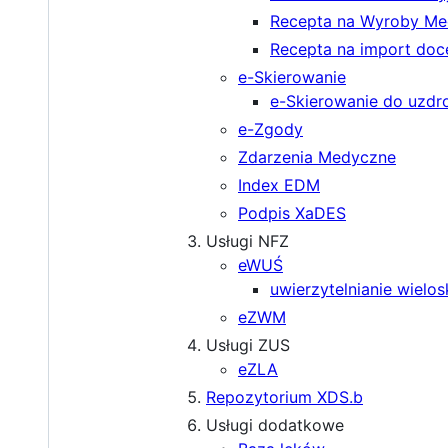
Recepta na Wyroby M
Recepta na import doc
e-Skierowanie
e-Skierowanie do uzdr
e-Zgody
Zdarzenia Medyczne
Index EDM
Podpis XaDES
Usługi NFZ
eWUŚ
uwierzytelnianie wielo
eZWM
Usługi ZUS
eZLA
Repozytorium XDS.b
Usługi dodatkowe