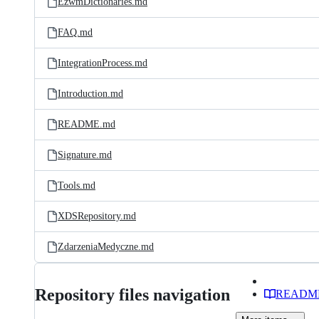
EzwmDictionaries.md
FAQ.md
IntegrationProcess.md
Introduction.md
README.md
Signature.md
Tools.md
XDSRepository.md
ZdarzeniaMedyczne.md
Repository files navigation
READM