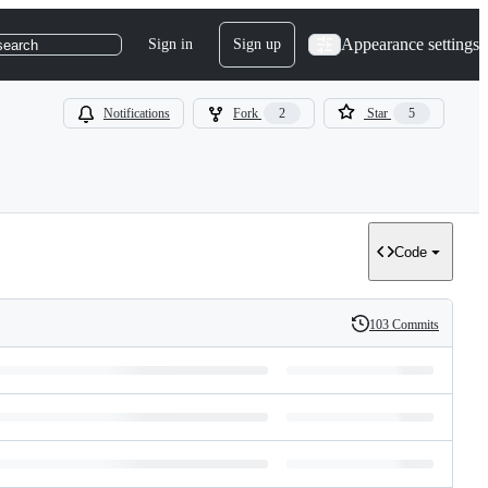
Appearance settings
Sign in
Sign up
search
Notifications
Fork
2
Star
5
Code
103 Commits
History