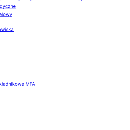
edyczne
elowy
owiska
składnikowe MFA