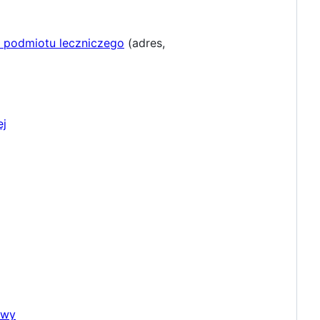
 podmiotu leczniczego
(adres,
ej
owy