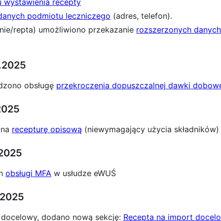
 wystawienia recepty
danych podmiotu leczniczego
(adres, telefon).
ie/repta) umożliwiono przekazanie
rozszerzonych danych
2.2025
dzono obsługę
przekroczenia dopuszczalnej dawki dobow
.2025
 na
recepturę opisową
(niewymagający użycia składników)
.2025
ch
obsługi MFA
w usłudze eWUŚ
.2025
 docelowy, dodano nową sekcję:
Recepta na import docel