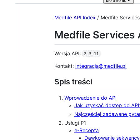
More
items
Medfile API Index
/ Medfile Services
Medfile Services 
Wersja API:
2.3.11
Kontakt:
integracja@medfile.pl
Spis treści
Wprowadzenie do API
Jak uzyskać dostęp do API
Najczęściej zadawane pyta
Usługi P1
e-Recepta
Dawkowanie sekwencyjn