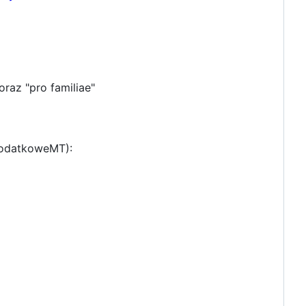
raz "pro familiae"
DodatkoweMT):