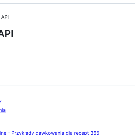
 API
API
?
nia
e - Przykłady dawkowania dla recept 365