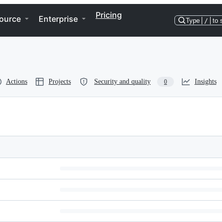
Pricing
ource
Enterprise
Type
/
to 
Actions
Projects
Security and quality
Insights
0