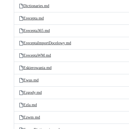
Dictionaries.md
Erecepta.md
Erecepta365.md
EreceptaImportDocelowy.md
EreceptaWM.md
Eskierowania.md
Ewus.md
Ezgody.md
Ezla.md
Ezwm.md