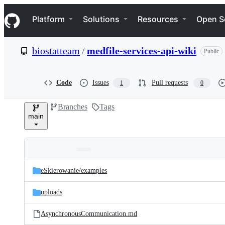
S
Navigation Menu
k
Platform
Solutions
Resources
Open S
i
p
t
biostatteam
/
medfile-services-api-wiki
Public
o
c
o
n
Code
Issues
Pull requests
1
0
t
e
Branches
Tags
n
main
t
Folders
Latest
and
eSkierowanie/
examples
commit
files
uploads
AsynchronousCommunication.md