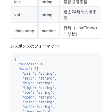
last
string
最新取引価格
過去24時間の出来
vol
string
高
日時（UnixTimeの
timestamp
number
ミリ秒）
レスポンスのフォーマット:
{

"success"
: 
1
,

"data"
: [{

"pair"
: 
"
string
"
,

"sell"
: 
"
string
"
,

"buy"
: 
"
string
"
,

"high"
: 
"
string
"
,

"low"
: 
"
string
"
,

"open"
: 
"
string
"
,

"last"
: 
"
string
"
,

"vol"
: 
"
string
"
,

"timestamp"
: 
0