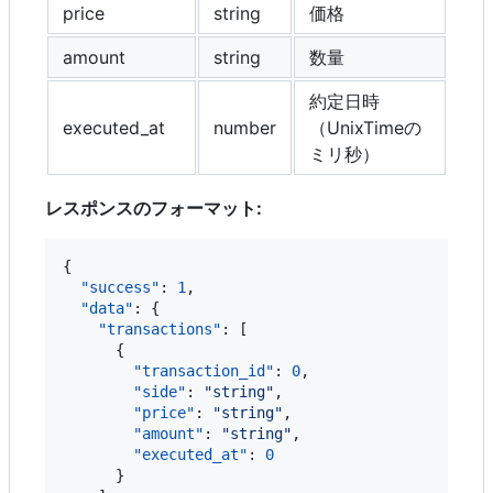
price
string
価格
amount
string
数量
約定日時
executed_at
number
（UnixTimeの
ミリ秒）
レスポンスのフォーマット:
{

"success"
: 
1
,

"data"
: {

"transactions"
: [

      {

"transaction_id"
: 
0
,

"side"
: 
"
string
"
,

"price"
: 
"
string
"
,

"amount"
: 
"
string
"
,

"executed_at"
: 
0
      }
