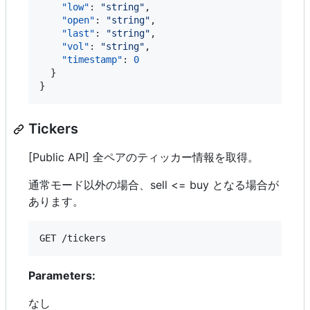
"low"
: 
"
string
"
,

"open"
: 
"
string
"
,

"last"
: 
"
string
"
,

"vol"
: 
"
string
"
,

"timestamp"
: 
0
  }

}
Tickers
[Public API] 全ペアのティッカー情報を取得。
通常モード以外の場合、sell <= buy となる場合が
あります。
GET /tickers
Parameters:
なし