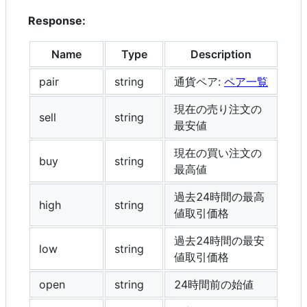
Response:
Name
Type
Description
pair
string
通貨ペア:
ペア一覧
現在の売り注文の
sell
string
最安値
現在の買い注文の
buy
string
最高値
過去24時間の最高
high
string
値取引価格
過去24時間の最安
low
string
値取引価格
open
string
24時間前の始値