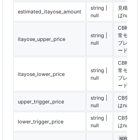
string |
見積数量
estimated_itayose_amount
null
ばnull
CB時制
string |
常モード
itayose_upper_price
null
ブレイク
ードはnul
CB時制
string |
常モード
itayose_lower_price
null
ブレイク
ードはnul
string |
CB突入
upper_trigger_price
null
はnull
string |
CB突入
lower_trigger_price
null
はnull
NORMAL