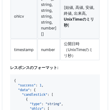
string,
[始値, 高値, 安値,
string,
終値, 出来高,
ohlcv
string,
UnixTimeのミリ
string,
秒
]
number]
[]
公開日時
timestamp
number
（UnixTimeのミ
リ秒）
レスポンスのフォーマット:
{

"success"
: 
1
,

"data"
: {

"candlestick"
: [

      {

"type"
: 
"
string
"
,

"ohlcv"
: [
