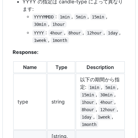
YYYY の指定は candle-type によって異なり
ます:
:
,
,
,
YYYYMMDD
1min
5min
15min
,
30min
1hour
:
,
,
,
,
YYYY
4hour
8hour
12hour
1day
,
1week
1month
Response:
Name
Type
Description
以下の期間から指
定:
,
,
1min
5min
,
,
15min
30min
type
string
,
,
1hour
4hour
,
,
8hour
12hour
,
,
1day
1week
1month
[string,