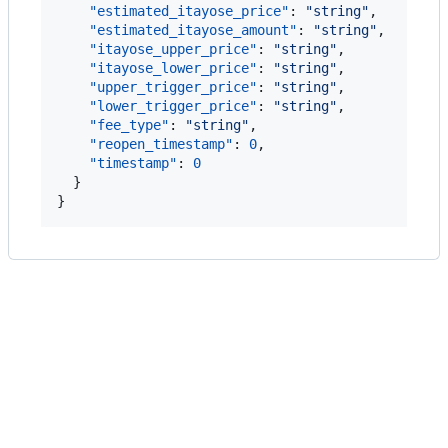
"estimated_itayose_price"
: 
"
string
"
,

"estimated_itayose_amount"
: 
"
string
"
,

"itayose_upper_price"
: 
"
string
"
,

"itayose_lower_price"
: 
"
string
"
,

"upper_trigger_price"
: 
"
string
"
,

"lower_trigger_price"
: 
"
string
"
,

"fee_type"
: 
"
string
"
,

"reopen_timestamp"
: 
0
,

"timestamp"
: 
0
  }

}