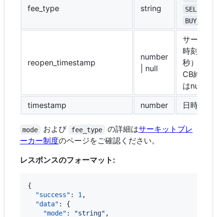
fee_type
string
SELL_MAK
BUY_MAKE
サーキッ
時刻（Un
number
reopen_timestamp
秒）。通
| null
CB終了
はnull
timestamp
number
日時（Un
および
の詳細は
サーキットブレ
mode
fee_type
ーカー制度
のページをご確認ください。
レスポンスのフォーマット:
{

"success"
: 
1
,

"data"
: {

"mode"
: 
"
string
"
,
