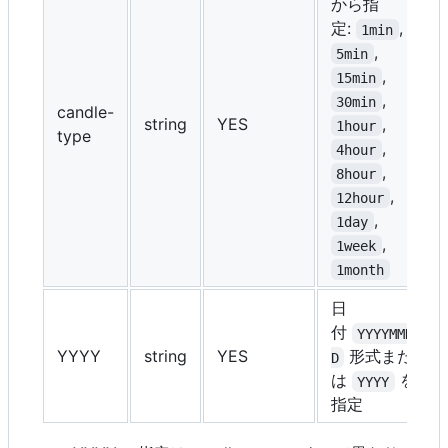
から指
定:
,
1min
,
5min
,
15min
,
30min
candle-
string
YES
,
1hour
type
,
4hour
,
8hour
,
12hour
,
1day
,
1week
1month
日
付
YYYYMMD
YYYY
string
YES
形式また
D
は
を
YYYY
指定