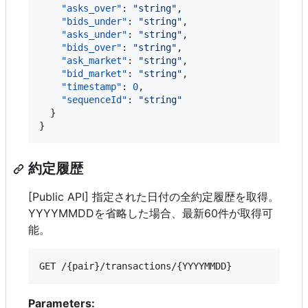
"asks_over"
: 
"
string
"
,

"bids_under"
: 
"
string
"
,

"asks_under"
: 
"
string
"
,

"bids_over"
: 
"
string
"
,

"ask_market"
: 
"
string
"
,

"bid_market"
: 
"
string
"
,

"timestamp"
: 
0
,

"sequenceId"
: 
"
string
"
  }

}
約定履歴
[Public API] 指定された日付の全約定履歴を取得。
YYYYMMDDを省略した場合、最新60件が取得可
能。
GET /{pair}/transactions/{YYYYMMDD}
Parameters: