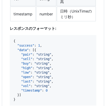
高
日時（UnixTimeの
timestamp
number
ミリ秒）
レスポンスのフォーマット:
{

"success"
: 
1
,

"data"
: [{

"pair"
: 
"
string
"
,

"sell"
: 
"
string
"
,

"buy"
: 
"
string
"
,

"high"
: 
"
string
"
,

"low"
: 
"
string
"
,

"open"
: 
"
string
"
,

"last"
: 
"
string
"
,

"vol"
: 
"
string
"
,

"timestamp"
: 
0
  }]

}