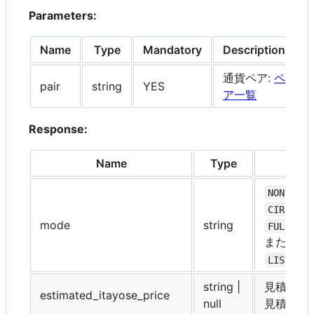
Parameters:
Name
Type
Mandatory
Description
通貨ペア:
ペ
pair
string
YES
ア一覧
Response:
Name
Type
D
ま
NONE
CIRCUIT_
mode
string
FULL_RAN
または
R
LISTING
string |
見積価格
estimated_itayose_price
null
見積価格が