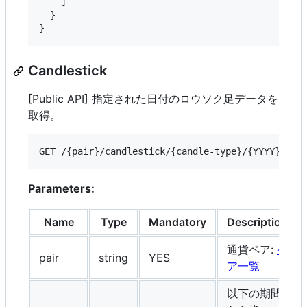
    ]

  }

}
Candlestick
[Public API] 指定された日付のロウソク足データを
取得。
GET /{pair}/candlestick/{candle-type}/{YYYY}
Parameters:
Name
Type
Mandatory
Description
通貨ペア:
ペ
pair
string
YES
ア一覧
以下の期間