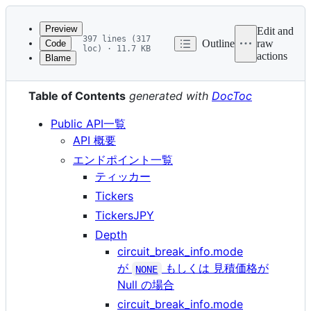
Latest
commit
Preview
Edit and
397 lines (317
Outline
raw
Code
loc) · 11.7 KB
actions
Blame
File
English
metadata
Table of Contents
generated with
DocToc
and
controls
Public API一覧
API 概要
エンドポイント一覧
ティッカー
Tickers
TickersJPY
Depth
circuit_break_info.mode
が
もしくは 見積価格が
NONE
Null の場合
circuit_break_info.mode