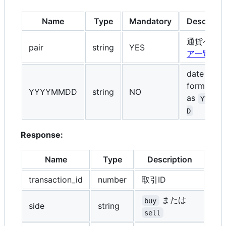
Name
Type
Mandatory
Descripti
通貨ペア:
pair
string
YES
ア一覧
date
formatted
YYYYMMDD
string
NO
as
YYYYMM
D
Response:
Name
Type
Description
transaction_id
number
取引ID
または
buy
side
string
sell