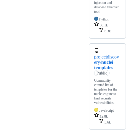
injection and
database takeover
tool
Python
38.1k
6.3k
projectdiscov
ery/
nuclei-
templates
Public
Community
curated list of
templates for the
nuclei engine to
find security
vulnerabilities.
JavaScript
12.8k
3.6k