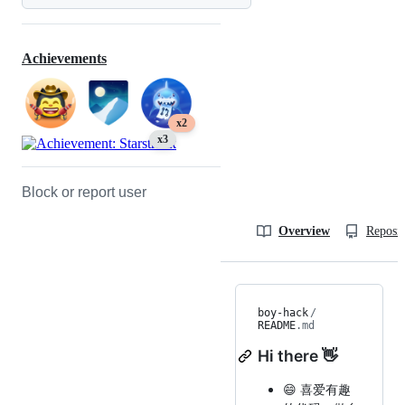
Achievements
x2
x3
Block or report user
Overview
Reposit
boy-hack
/
README
.md
Hi there 👋
😄 喜爱有趣