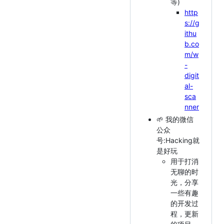
等)
http
s://g
ithu
b.co
m/w
-
digit
al-
sca
nner
🌱 我的微信
公众
号:Hacking就
是好玩
用于打消
无聊的时
光，分享
一些有趣
的开发过
程，更新