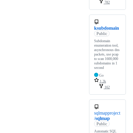
782
ksubdomain
Public
Subdomain
enumeration tool,
asynchronous dns
packets, use pcap
to scan 1600,000
subdomains in 1
second
Go
1.2k
162
sqlmapproject
/
sqlmap
Public
Automatic SQL