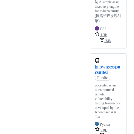
🚀 A simple asset
discovery engine
for cybersecurity.
(网络资产发现引
擎)
CSS
1.3k
348
knownsec/
po
csuite3
Public
pocsuite3 is an
open-sourced
remote
vulnerability
testing framework
developed by the
Knownsec 404
Team.
Python
3.9k