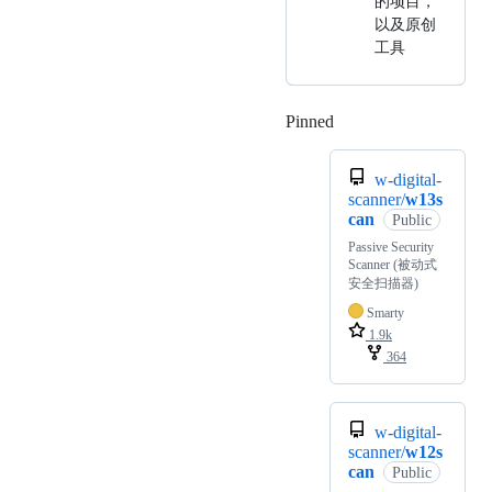
的项目，
以及原创
工具
Pinned
Loading
w-digital-
scanner/
w13s
can
Public
Passive Security
Scanner (被动式
安全扫描器)
Smarty
1.9k
364
w-digital-
scanner/
w12s
can
Public