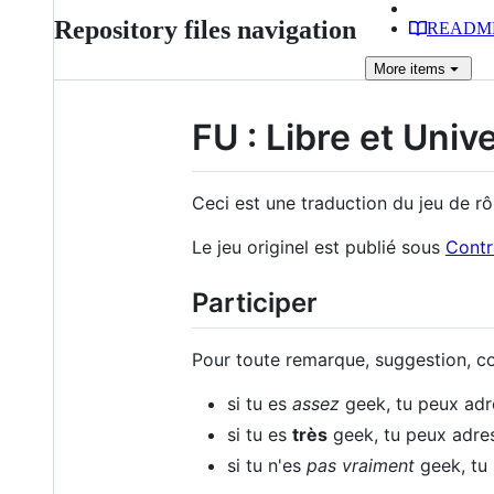
Repository files navigation
READM
More
items
FU : Libre et Univ
Ceci est une traduction du jeu de r
Le jeu originel est publié sous
Contr
Participer
Pour toute remarque, suggestion, corr
si tu es
assez
geek, tu peux ad
si tu es
très
geek, tu peux adre
si tu n'es
pas vraiment
geek, tu 