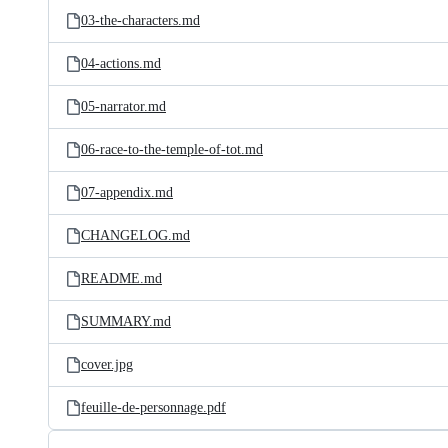
03-the-characters.md
04-actions.md
05-narrator.md
06-race-to-the-temple-of-tot.md
07-appendix.md
CHANGELOG.md
README.md
SUMMARY.md
cover.jpg
feuille-de-personnage.pdf