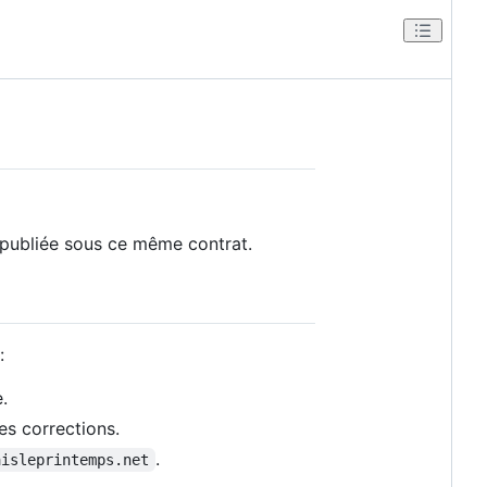
t publiée sous ce même contrat.
:
.
s corrections.
.
aisleprintemps.net