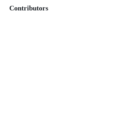
Contributors
© 2026 GitHub, Inc.
Term
Footer
Footer
navigation