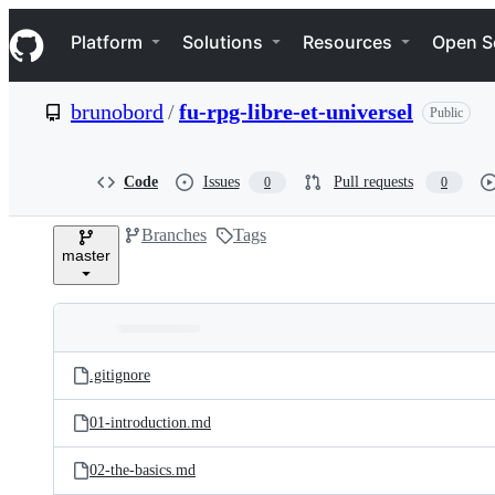
S
Navigation Menu
k
Platform
Solutions
Resources
Open S
i
p
t
brunobord
/
fu-rpg-libre-et-universel
Public
o
c
o
n
Code
Issues
Pull requests
0
0
t
e
Branches
Tags
n
master
t
Folders
Latest
and
.gitignore
commit
files
01-introduction.md
02-the-basics.md