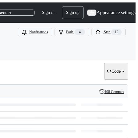
Appearance settings
Sign in
Sign up
search
Notifications
Fork
4
Star
12
Code
108 Commits
History