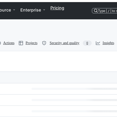
Pricing
ource
Enterprise
Type
/
to 
Actions
Projects
Security and quality
Insights
0