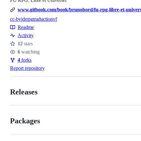
FU RPG: Libre et Universel
www.gitbook.com/book/brunobord/fu-rpg-libre-et-universe
cc-by
jdr
rpg
traduction
vf
Topics
Readme
Resources
Activity
12
stars
Stars
6
watching
Watchers
4
forks
Forks
Report repository
Releases
Packages