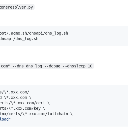
zoneresolver.py
oot/.acme.sh/dnsapi/dns_log.sh

dnsapi/dns_log.sh
.com" --dns dns_log --debug --dnssleep 10
s/
\*
.xxx.com/

d 
\*
.xxx.com \

erts/
\*
.xxx.com/cert \

rts/
\*
.xxx.com/key \

inx/certs/
\*
.xxx.com/fullchain \

load
"