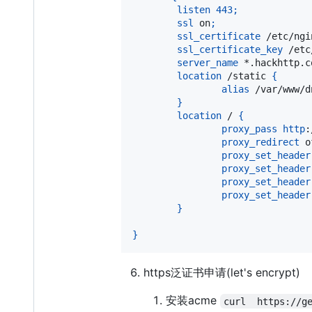
listen
443
;
ssl
 on
;
ssl_certificate
 /etc/ngi
ssl_certificate_key
 /etc
server_name
 *.hackhttp.c
location
 /static 
{
alias
 /var/www/d
}
location
 / 
{
proxy_pass
http
:
proxy_redirect
 o
proxy_set_header
proxy_set_header
proxy_set_header
proxy_set_header
}
}
https泛证书申请(let's encrypt)
安装acme
curl  https://g