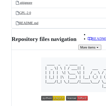
.gitignore
GPL-2.0
README.md
Repository files navigation
READM
More
items
 ____  _   _ ____  _

|  _ \| \ | / ___|| |    ___   __
| | | |  \| \___ \| |   / _ \ / _
| |_| | |\  |___) | |__| (_) | (_
|____/|_| \_|____/|_____\___/ \__