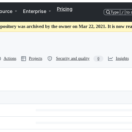
Pricing
ource
Enterprise
Type
/
to 
epository was archived by the owner on Mar 22, 2021. It is now rea
Actions
Projects
Security and quality
Insights
0