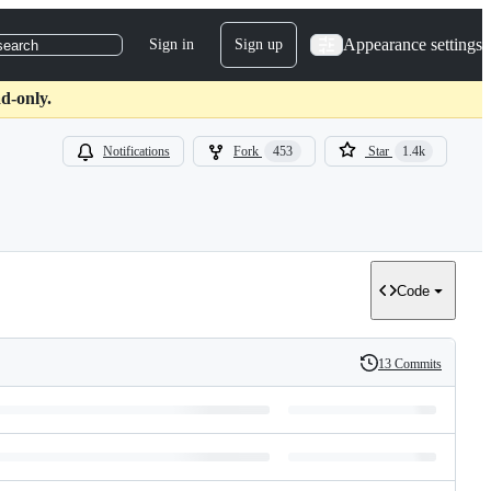
Appearance settings
Sign in
Sign up
search
d-only.
Notifications
Fork
453
Star
1.4k
Code
13 Commits
History