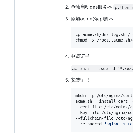
单独启动dns服务器
python 
添加acme的api脚本
cp acme.sh/dns_log.sh /r
chmod +x /root/.acme.sh/
申请证书
acme.sh --issue -d "*.xxx
安装证书
mkdir -p /etc/nginx/cert
acme.sh --install-cert -
--cert-file /etc/nginx/c
--key-file /etc/nginx/ce
--fullchain-file /etc/ng
--reloadcmd 
"
nginx -s re