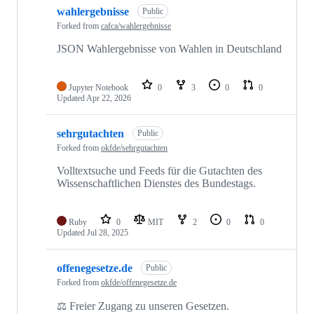
wahlergebnisse
Public
Forked from
cafca/wahlergebnisse
JSON Wahlergebnisse von Wahlen in Deutschland
Jupyter Notebook
0
3
0
0
Updated
Apr 22, 2026
sehrgutachten
Public
Forked from
okfde/sehrgutachten
Volltextsuche und Feeds für die Gutachten des
Wissenschaftlichen Dienstes des Bundestags.
Ruby
0
MIT
2
0
0
Updated
Jul 28, 2025
offenegesetze.de
Public
Forked from
okfde/offenegesetze.de
⚖️ Freier Zugang zu unseren Gesetzen.