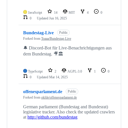
JavaScript
14
MIT
4
0
0
Updated
Jun 16, 2025
Bundestag-Live
Public
Forked from
Toaaa/Bundestag-Live
🔔 Discord-Bot für Live-Benachrichtigungen aus
dem Bundestag. 🎥🏛️
TypeScript
2
AGPL-3.0
1
0
0
Updated
Mar 14, 2025
offenesparlament.de
Public
Forked from
okfde/offenesparlament.de
German parliament (Bundestag and Bundesrat)
legislative tracker. Also check the updated crawlers
at
http://github.com/bundestag