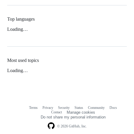
Top languages
Loading…
Most used topics
Loading…
Terms
Privacy
Security
Status
Community
Docs
Footer
Footer
Contact
Manage cookies
navigation
Do not share my personal information
© 2026 GitHub, Inc.