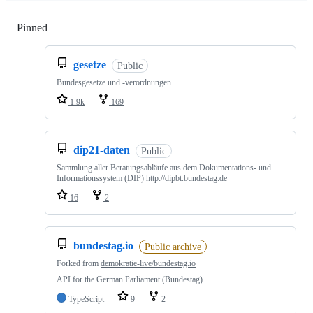
Pinned
Loading
gesetze
Public
Bundesgesetze und -verordnungen
1.9k
169
dip21-daten
Public
Sammlung aller Beratungsabläufe aus dem Dokumentations- und
Informationssystem (DIP) http://dipbt.bundestag.de
16
2
bundestag.io
Public archive
Forked from
demokratie-live/bundestag.io
API for the German Parliament (Bundestag)
TypeScript
9
2