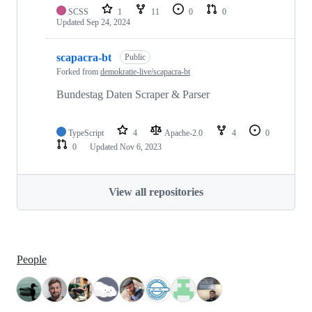
SCSS
1
11
0
0
Updated
Sep 24, 2024
scapacra-bt
Public
Forked from
demokratie-live/scapacra-bt
Bundestag Daten Scraper & Parser
TypeScript
4
Apache-2.0
4
0
0
Updated
Nov 6, 2023
View all repositories
People