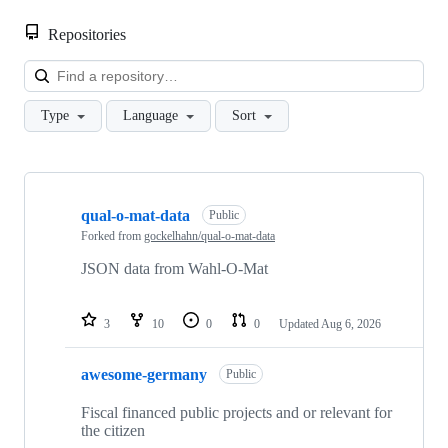
Repositories
Loa
Type
Language
Sort
Showing
10
qual-o-mat-data
of
Public
44
Forked from
gockelhahn/qual-o-mat-data
repositories
JSON data from Wahl-O-Mat
3
10
0
0
Updated
Aug 6, 2026
awesome-germany
Public
Fiscal financed public projects and or relevant for
the citizen