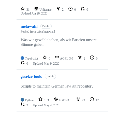
31
Unlicense
2
0
0
Updated
Jun 20, 2026
metawahl
Public
Forked from
cafca/metawahl
Was wir gewählt haben, als wir Parteien unsere
Stimme gaben
TypeScript
0
AGPL-3.0
2
0
0
Updated
May 9, 2026
gesetze-tools
Public
Scripts to maintain German law git repository
Python
133
LGPL-3.0
23
12
2
Updated
May 4, 2026