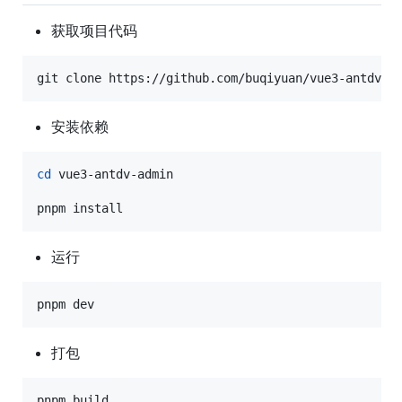
获取项目代码
git clone https://github.com/buqiyuan/vue3-antdv-a
安装依赖
cd
 vue3-antdv-admin

运行
pnpm dev
打包
pnpm build